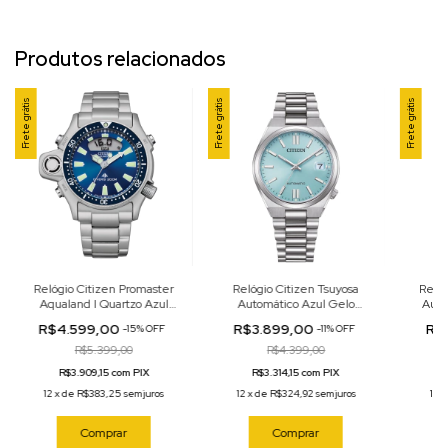
Produtos relacionados
Frete grátis
Frete grátis
Frete grátis
Relógio Citizen Promaster
Relógio Citizen Tsuyosa
Relóg
Aqualand I Quartzo Azul
Automático Azul Gelo
Auto
44mm JP2000-67L
"Tiffany" 37mm
R$4.599,00
R$3.899,00
R$
-
15
%
OFF
-
11
%
OFF
NJ0200‑50L
R$5.399,00
R$4.399,00
R$3.909,15 com PIX
R$3.314,15 com PIX
12
x
de
R$383,25
sem juros
12
x
de
R$324,92
sem juros
12
Comprar
Comprar