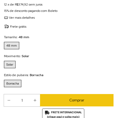
12
x de
R$374,92
sem juros
15% de desconto
pagando com Boleto
Ver mais detalhes
Frete grátis
Tamanho:
48 mm
48 mm
Movimento:
Solar
Solar
Estilo de pulseira:
Borracha
Borracha
FRETE INTERNACIONAL

(clique aqui e saiba mais)