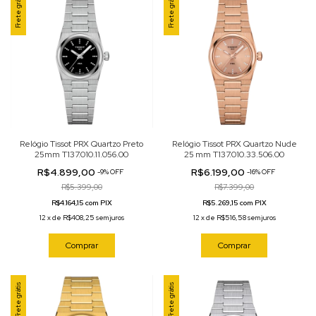
Frete grátis
Frete grátis
Relógio Tissot PRX Quartzo Preto
Relógio Tissot PRX Quartzo Nude
25mm T137.010.11.056.00
25 mm T137.010.33.506.00
R$4.899,00
R$6.199,00
-
9
%
OFF
-
16
%
OFF
R$5.399,00
R$7.399,00
R$4.164,15 com PIX
R$5.269,15 com PIX
12
x
de
R$408,25
sem juros
12
x
de
R$516,58
sem juros
Comprar
Comprar
Frete grátis
Frete grátis