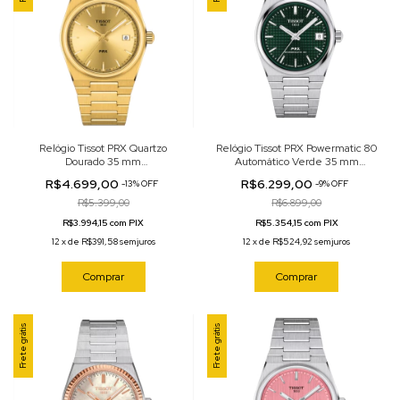
Relógio Tissot PRX Quartzo
Relógio Tissot PRX Powermatic 80
Dourado 35 mm
Automático Verde 35 mm
T137.210.33.021.00
T137.207.11.091.00
R$4.699,00
R$6.299,00
-
13
%
OFF
-
9
%
OFF
R$5.399,00
R$6.899,00
R$3.994,15 com PIX
R$5.354,15 com PIX
12
x
de
R$391,58
sem juros
12
x
de
R$524,92
sem juros
Comprar
Comprar
Frete grátis
Frete grátis