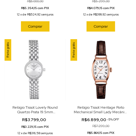
R$8.000,00
R$5.299,00
R$5.354,15 com PIX
R$4.079,15 com PIX
12
x
de
R$524,92
sem juros
12
x
de
R$399,92
sem juros
Comprar
Comprar
Frete grátis
Frete grátis
Relógio Tissot Lovely Round
Relógio Tissot Heritage Porto
Quartzo Prata 19.5mm
Mechanical Small Lady Mecânico
T058.009.11.031.00
Branco 22mm T128.161.36.012.00
R$3.799,00
R$6.899,00
-
5
%
OFF
R$7.299,00
R$3.229,15 com PIX
R$5.864,15 com PIX
12
x
de
R$316,58
sem juros