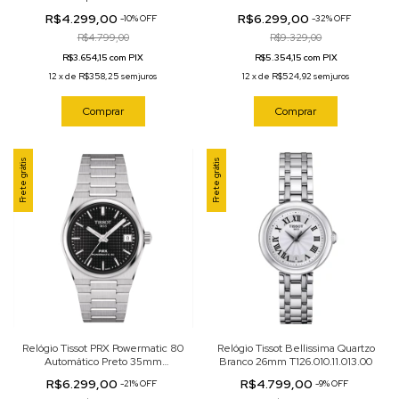
T137.010.21.111.00
T137.207.11.091.01
R$4.299,00
R$6.299,00
-
10
%
OFF
-
32
%
OFF
R$4.799,00
R$9.329,00
R$3.654,15 com PIX
R$5.354,15 com PIX
12
x
de
R$358,25
sem juros
12
x
de
R$524,92
sem juros
Comprar
Comprar
Frete grátis
Frete grátis
Relógio Tissot PRX Powermatic 80
Relógio Tissot Bellissima Quartzo
Automático Preto 35mm
Branco 26mm T126.010.11.013.00
T137.207.11.051.00
R$6.299,00
R$4.799,00
-
21
%
OFF
-
9
%
OFF