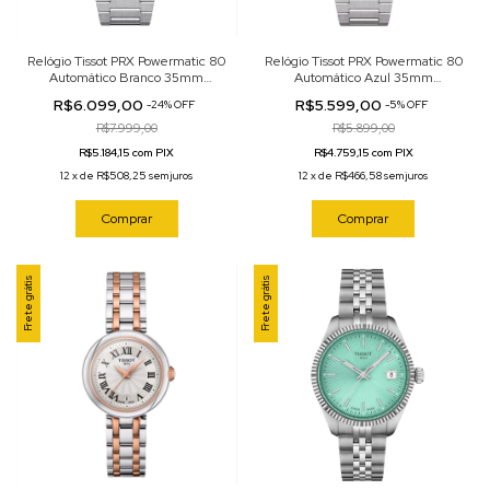
Relógio Tissot PRX Powermatic 80
Relógio Tissot PRX Powermatic 80
Automático Branco 35mm
Automático Azul 35mm
T137.207.11.111.00
T137.207.11.351.00
R$6.099,00
R$5.599,00
-
24
%
OFF
-
5
%
OFF
R$7.999,00
R$5.899,00
R$5.184,15 com PIX
R$4.759,15 com PIX
12
x
de
R$508,25
sem juros
12
x
de
R$466,58
sem juros
Comprar
Comprar
Frete grátis
Frete grátis