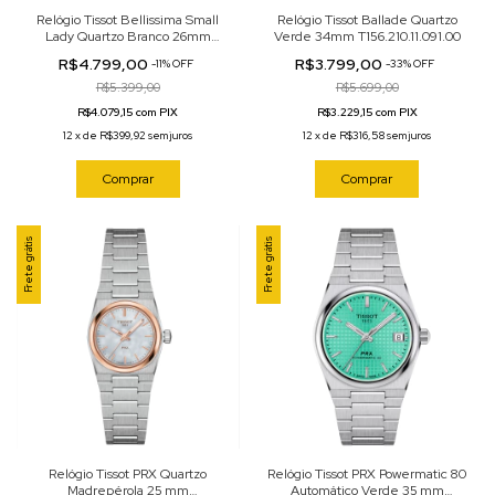
Relógio Tissot Bellissima Small
Relógio Tissot Ballade Quartzo
Lady Quartzo Branco 26mm
Verde 34mm T156.210.11.091.00
T126.010.22.013.01
R$4.799,00
R$3.799,00
-
11
%
OFF
-
33
%
OFF
R$5.399,00
R$5.699,00
R$4.079,15 com PIX
R$3.229,15 com PIX
12
x
de
R$399,92
sem juros
12
x
de
R$316,58
sem juros
Comprar
Comprar
Frete grátis
Frete grátis
Relógio Tissot PRX Quartzo
Relógio Tissot PRX Powermatic 80
Madrepérola 25 mm
Automático Verde 35 mm