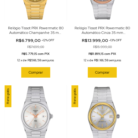
Relógio Tissot PRX Powermatic 80
Relógio Tissot PRX Powermatic 80
Automático Champanhe 35 mm
Automático Cinza 35 mm
T137.207.33.021.00
T931.207.41.336.00
R$6.799,00
R$13.999,00
-
12
%
OFF
-
13
%
OFF
R$7.699,00
R$15.999,00
R$5.779,15 com PIX
R$11.899,15 com PIX
12
x
de
R$566,58
sem juros
12
x
de
R$1.166,58
sem juros
Comprar
Comprar
Frete grátis
Frete grátis