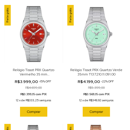
Frete grátis
Frete grátis
Relógio Tissot PRX Quartzo
Relógio Tissot PRX Quartzo Verde
Vermelho 35 mm
35mm T137.210.11.091.00
T137.210.11.421.00
R$3.999,00
R$4.199,00
-
15
%
OFF
-
22
%
OFF
R$4.699,00
R$5.399,00
R$3.399,15 com PIX
R$3.569,15 com PIX
12
x
de
R$333,25
sem juros
12
x
de
R$349,92
sem juros
Comprar
Comprar