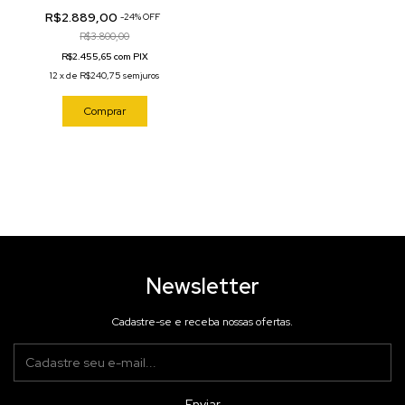
T128.509.16.032.00
R$2.889,00
-
24
%
OFF
R$3.800,00
R$2.455,65 com PIX
12
x
de
R$240,75
sem juros
Comprar
Newsletter
Cadastre-se e receba nossas ofertas.