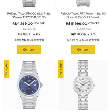
Relógio Tissot PRX Quartzo Prata
Relógio Tissot PRX Powermatic 80
35 mm T137.210.11.031.00
Steel & 18K Gold Bezel
Automático Prata 35mm
R$4.299,00
R$15.999,00
-
20
%
OFF
-
27
%
OFF
T931.207.41.031.01
R$5.399,00
R$21.899,00
R$3.654,15 com PIX
R$13.599,15 com PIX
12
x
de
R$358,25
sem juros
12
x
de
R$1.333,25
sem juros
Comprar
Comprar
Frete grátis
Frete grátis