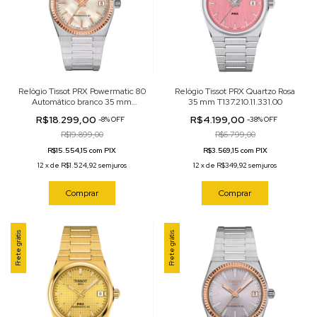
Relógio Tissot PRX Powermatic 80
Relógio Tissot PRX Quartzo Rosa
Automático branco 35 mm
35 mm T137.210.11.331.00
T931.207.41.111.00
R$18.299,00
R$4.199,00
-
8
%
OFF
-
38
%
OFF
R$19.899,00
R$6.799,00
R$15.554,15 com PIX
R$3.569,15 com PIX
12
x
de
R$1.524,92
sem juros
12
x
de
R$349,92
sem juros
Comprar
Comprar
Frete grátis
Frete grátis