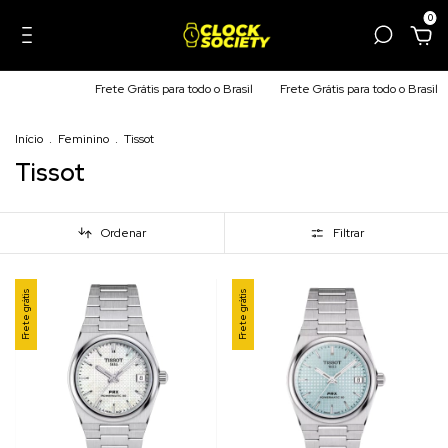
0
Frete Grátis para todo o Brasil
Frete Grátis para todo o Brasil
Fre
Início
.
Feminino
.
Tissot
Tissot
Ordenar
Filtrar
Frete grátis
Frete grátis