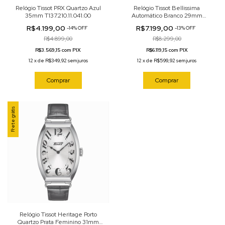
Relógio Tissot PRX Quartzo Azul
Relógio Tissot Bellissima
35mm T137.210.11.041.00
Automático Branco 29mm
T126.207.11.013.00
R$4.199,00
R$7.199,00
-
14
%
OFF
-
13
%
OFF
R$4.899,00
R$8.299,00
R$3.569,15 com PIX
R$6.119,15 com PIX
12
x
de
R$349,92
sem juros
12
x
de
R$599,92
sem juros
Comprar
Comprar
Frete grátis
Relógio Tissot Heritage Porto
Quartzo Prata Feminino 31mm