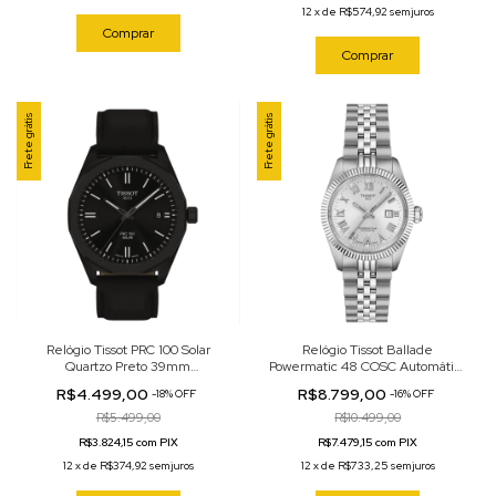
12
x
de
R$574,92
sem juros
Comprar
Comprar
Frete grátis
Frete grátis
Relógio Tissot PRC 100 Solar
Relógio Tissot Ballade
Quartzo Preto 39mm
Powermatic 48 COSC Automático
T151.422.36.051.00
Prateado 30mm
R$4.499,00
R$8.799,00
-
18
%
OFF
-
16
%
OFF
T156.208.11.033.00
R$5.499,00
R$10.499,00
R$3.824,15 com PIX
R$7.479,15 com PIX
12
x
de
R$374,92
sem juros
12
x
de
R$733,25
sem juros