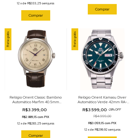
12
x
de
R$333,25
sem juros
Comprar
Comprar
Frete grátis
Frete grátis
Relógio Orient Classic Bambino
Relógio Orient Kamasu Diver
Automático Marfim 40.5mm
Automático Verde 42mm RA-
SAC00009N0
AA0004E39B
R$3.399,00
R$3.599,00
-
28
%
OFF
R$4.999,00
R$2.889,15 com PIX
R$3.059,15 com PIX
12
x
de
R$283,25
sem juros
12
x
de
R$299,92
sem juros
Comprar