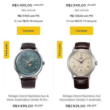
AA0002L39B
AC0M03S30B
R$3.499,00
R$2.949,00
-
34
%
OFF
-
11
%
OFF
R$5.299,00
R$3.299,00
R$2.974,15 com PIX
R$2.506,65 com PIX
12
x
de
R$291,58
sem juros
12
x
de
R$245,75
sem juros
Comprar
Comprar
Frete grátis
Frete grátis
Relógio Orient Bambino Sun &
Relógio Orient Bambino 2nd
Moon Automático Verde 41.5mm
Generation Version 2 Automático
RA-AK0805E30B
Champagne 40.5mm
R$4.699,00
R$2.839,00
-
11
%
OFF
-
29
%
OFF
FAC00009N0