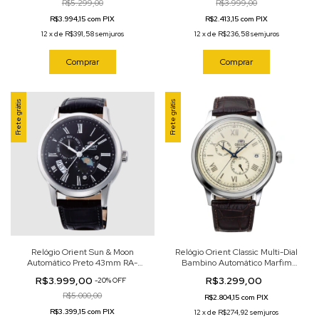
R$5.299,00
R$3.999,00
R$3.994,15 com PIX
R$2.413,15 com PIX
12
x
de
R$391,58
sem juros
12
x
de
R$236,58
sem juros
Comprar
Comprar
Frete grátis
Frete grátis
Relógio Orient Sun & Moon
Relógio Orient Classic Multi-Dial
Automático Preto 43mm RA-
Bambino Automático Marfim
AK0010B30B
40.5mm RN-AK0702Y
R$3.999,00
R$3.299,00
-
20
%
OFF
R$5.000,00
R$2.804,15 com PIX
R$3.399,15 com PIX
12
x
de
R$274,92
sem juros