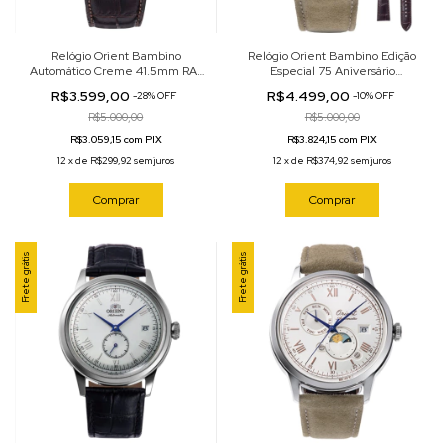
Relógio Orient Bambino
Relógio Orient Bambino Edição
Automático Creme 41.5mm RA-
Especial 75 Aniversário
AK0803Y
Automático Branco 40mm RA-
R$3.599,00
R$4.499,00
-
28
%
OFF
-
10
%
OFF
AC0027S30B
R$5.000,00
R$5.000,00
R$3.059,15 com PIX
R$3.824,15 com PIX
12
x
de
R$299,92
sem juros
12
x
de
R$374,92
sem juros
Comprar
Comprar
Frete grátis
Frete grátis