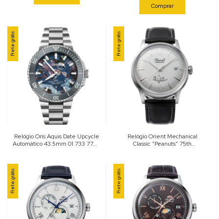
Comprar
Frete grátis
Frete grátis
Relógio Oris Aquis Date Upcycle
Relógio Orient Mechanical
Automático 43.5mm 01 733 7789
Classic “Peanuts” 75th
4150-07 8 23 04PEB
Anniversary Automático Branco
38mm RA-AC0M16S
Frete grátis
Frete grátis