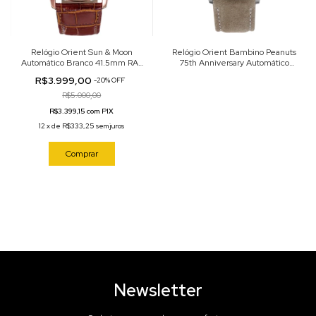
Relógio Orient Sun & Moon
Relógio Orient Bambino Peanuts
Automático Branco 41.5mm RA-
75th Anniversary Automático
AK0801S
Champanhe 38mm
R$3.999,00
-
20
%
OFF
RA‑AC0M17G30B
R$5.000,00
R$3.399,15 com PIX
12
x
de
R$333,25
sem juros
Comprar
Newsletter