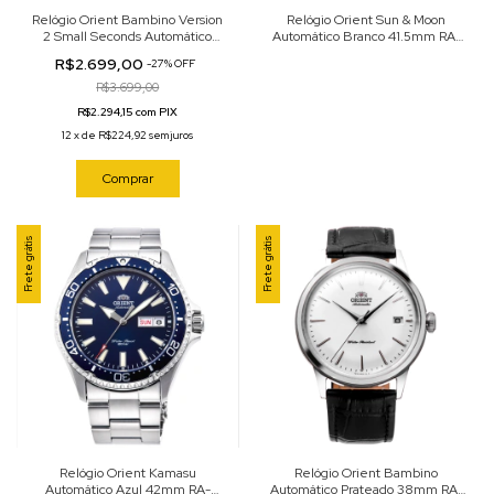
Relógio Orient Bambino Version
Relógio Orient Sun & Moon
2 Small Seconds Automático
Automático Branco 41.5mm RA-
Prata 38mm RA-AP0104S30B
AK0808S
R$2.699,00
-
27
%
OFF
R$3.699,00
R$2.294,15 com PIX
12
x
de
R$224,92
sem juros
Comprar
Frete grátis
Frete grátis
Relógio Orient Kamasu
Relógio Orient Bambino
Automático Azul 42mm RA-
Automático Prateado 38mm RA-