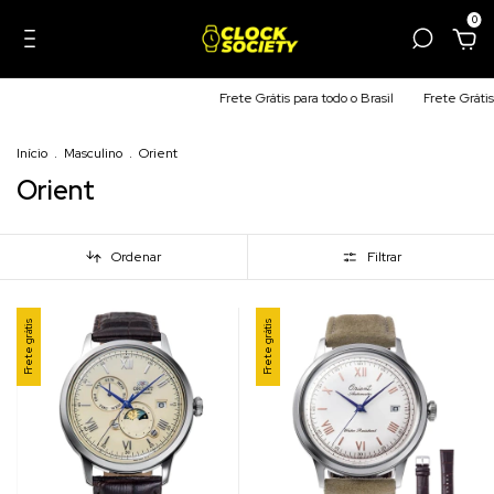
0
Frete Grátis para todo o Brasil
Frete Grátis para todo
Início
.
Masculino
.
Orient
Orient
Ordenar
Filtrar
Frete grátis
Frete grátis