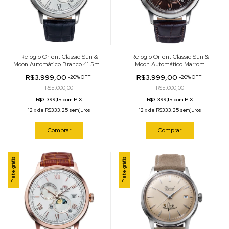
Relógio Orient Classic Sun &
Relógio Orient Classic Sun &
Moon Automático Branco 41.5mm
Moon Automático Marrom
RA-AK0802S
41.5mm RA-AK0804Y
R$3.999,00
R$3.999,00
-
20
%
OFF
-
20
%
OFF
R$5.000,00
R$5.000,00
R$3.399,15 com PIX
R$3.399,15 com PIX
12
x
de
R$333,25
sem juros
12
x
de
R$333,25
sem juros
Comprar
Comprar
Frete grátis
Frete grátis