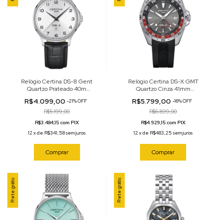
Relógio Certina DS-8 Gent
Relógio Certina DS-X GMT
Quartzo Prateado 40m
Quartzo Cinza 41mm
C045.410.16.032.00
C047.452.17.081.01
R$4.099,00
R$5.799,00
-
21
%
OFF
-
16
%
OFF
R$5.199,00
R$6.899,00
R$3.484,15 com PIX
R$4.929,15 com PIX
12
x
de
R$341,58
sem juros
12
x
de
R$483,25
sem juros
Comprar
Comprar
Frete grátis
Frete grátis