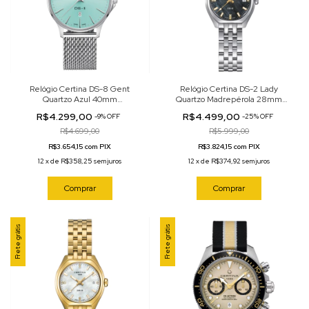
Relógio Certina DS-8 Gent
Relógio Certina DS-2 Lady
Quartzo Azul 40mm
Quartzo Madrepérola 28mm
C045.410.11.351.00
C049.210.11.126.01
R$4.299,00
R$4.499,00
-
9
%
OFF
-
25
%
OFF
R$4.699,00
R$5.999,00
R$3.654,15 com PIX
R$3.824,15 com PIX
12
x
de
R$358,25
sem juros
12
x
de
R$374,92
sem juros
Comprar
Comprar
Frete grátis
Frete grátis