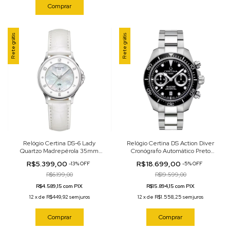
Comprar
Frete grátis
Frete grátis
Relógio Certina DS-6 Lady
Relógio Certina DS Action Diver
Quartzo Madrepérola 35mm
Cronógrafo Automático Preto
C039.251.16.116.00
44.5mm C032.827.11.051.00
R$5.399,00
R$18.699,00
-
13
%
OFF
-
5
%
OFF
R$6.199,00
R$19.599,00
R$4.589,15 com PIX
R$15.894,15 com PIX
12
x
de
R$449,92
sem juros
12
x
de
R$1.558,25
sem juros
Comprar
Comprar