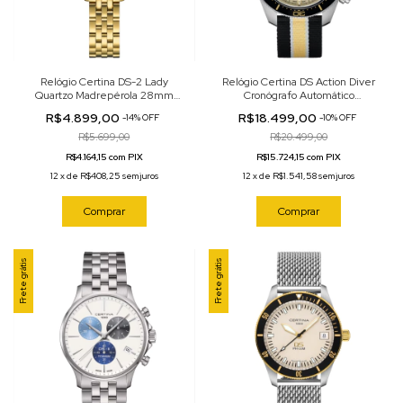
Relógio Certina DS-2 Lady
Relógio Certina DS Action Diver
Quartzo Madrepérola 28mm
Cronógrafo Automático
C049.210.33.116.00
Champagne 44.5mm
R$4.899,00
R$18.499,00
-
14
%
OFF
-
10
%
OFF
C032.827.18.271.00
R$5.699,00
R$20.499,00
R$4.164,15 com PIX
R$15.724,15 com PIX
12
x
de
R$408,25
sem juros
12
x
de
R$1.541,58
sem juros
Comprar
Comprar
Frete grátis
Frete grátis