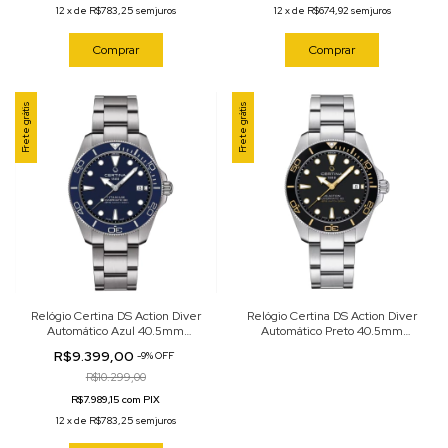
12
x
de
R$783,25
sem juros
12
x
de
R$674,92
sem juros
Comprar
Comprar
Frete grátis
Frete grátis
Relógio Certina DS Action Diver
Relógio Certina DS Action Diver
Automático Azul 40.5mm
Automático Preto 40.5mm
C048.407.44.041.00
C048.407.11.051.01
R$9.399,00
-
9
%
OFF
R$10.299,00
R$7.989,15 com PIX
12
x
de
R$783,25
sem juros