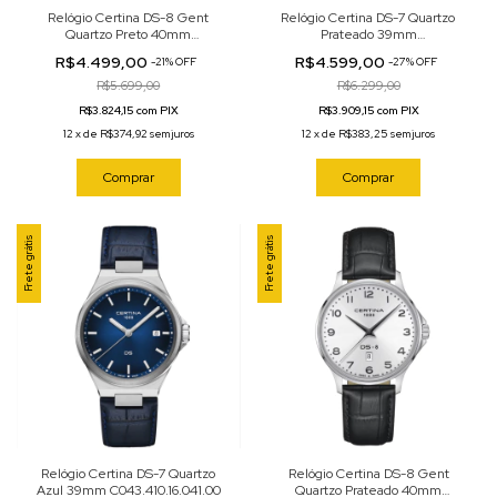
Relógio Certina DS-8 Gent
Relógio Certina DS-7 Quartzo
Quartzo Preto 40mm
Prateado 39mm
C045.410.11.051.00
C043.410.16.031.00
R$4.499,00
R$4.599,00
-
21
%
OFF
-
27
%
OFF
R$5.699,00
R$6.299,00
R$3.824,15 com PIX
R$3.909,15 com PIX
12
x
de
R$374,92
sem juros
12
x
de
R$383,25
sem juros
Comprar
Comprar
Frete grátis
Frete grátis
Relógio Certina DS-7 Quartzo
Relógio Certina DS-8 Gent
Azul 39mm C043.410.16.041.00
Quartzo Prateado 40mm