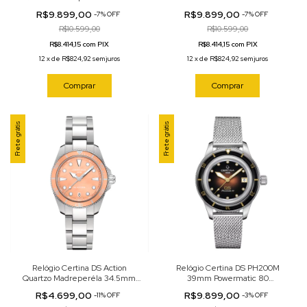
C048.210.44.131.00
C024.607.11.081.02
R$9.899,00
R$9.899,00
-
7
%
OFF
-
7
%
OFF
R$10.599,00
R$10.599,00
R$8.414,15 com PIX
R$8.414,15 com PIX
12
x
de
R$824,92
sem juros
12
x
de
R$824,92
sem juros
Comprar
Comprar
Frete grátis
Frete grátis
Relógio Certina DS Action
Relógio Certina DS PH200M
Quartzo Madreperéla 34.5mm
39mm Powermatic 80
C048.210.11.381.00
Automático Marrom 39mm
R$4.699,00
R$9.899,00
-
11
%
OFF
-
3
%
OFF
C036.207.11.296.00