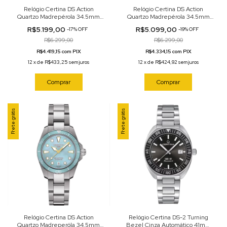
Relógio Certina DS Action
Relógio Certina DS Action
Quartzo Madrepérola 34.5mm
Quartzo Madrepérola 34.5mm
C048.210.22.131.00
C048.210.11.121.00
R$5.199,00
R$5.099,00
-
17
%
OFF
-
19
%
OFF
R$6.299,00
R$6.299,00
R$4.419,15 com PIX
R$4.334,15 com PIX
12
x
de
R$433,25
sem juros
12
x
de
R$424,92
sem juros
Comprar
Comprar
Frete grátis
Frete grátis
Relógio Certina DS Action
Relógio Certina DS-2 Turning
Quartzo Madreperóla 34.5mm
Bezel Cinza Automático 41mm