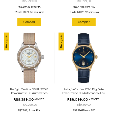
R$5.299,00
R$10.199,00
R$3.994,15 com PIX
R$8.414,15 com PIX
12
x
de
R$391,58
sem juros
12
x
de
R$824,92
sem juros
Comprar
Comprar
Frete grátis
Frete grátis
Relógio Certina DS PH200M
Relógio Certina DS-1 Big Date
Powermatic 80 Automático
Powermatic 80 Automático Azul
Madrepérola 39mm
41mm C029.426.36.041.00
R$9.399,00
R$8.099,00
-
9
%
OFF
-
12
%
OFF
C036.207.18.116.00
R$10.299,00
R$9.199,00
R$7.989,15 com PIX
R$6.884,15 com PIX