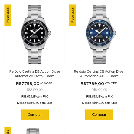
Frete grátis
Frete grátis
Relógio Certina DS Action Diver
Relógio Certina DS Action Diver
Automático Preto 38mm
Automático Azul 38mm
C032.807.11.051.00
C032.807.11.041.00
R$7.799,00
R$7.799,00
-
5
%
OFF
-
5
%
OFF
R$8.199,00
R$8.199,00
R$6.629,15 com PIX
R$6.629,15 com PIX
12
x
de
R$649,92
sem juros
12
x
de
R$649,92
sem juros
Comprar
Comprar