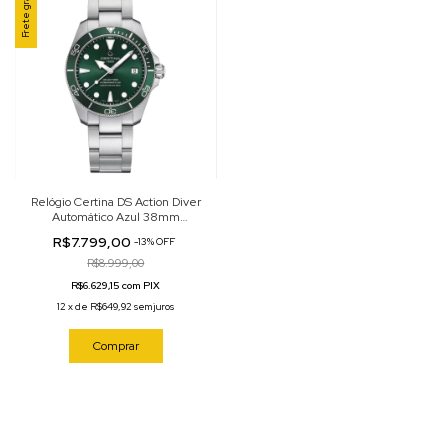
Frete grátis
Relógio Certina DS Action Diver
Automático Azul 38mm
C032.807.11.091.00
R$7.799,00
-
13
%
OFF
R$8.999,00
R$6.629,15 com PIX
12
x
de
R$649,92
sem juros
Comprar