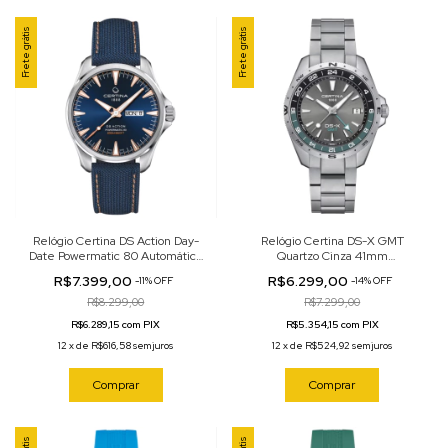
Frete grátis
Frete grátis
Relógio Certina DS Action Day-
Relógio Certina DS-X GMT
Date Powermatic 80 Automático
Quartzo Cinza 41mm
Azul 41mm C032.430.18.041.01
C047.452.11.081.00
R$7.399,00
R$6.299,00
-
11
%
OFF
-
14
%
OFF
R$8.299,00
R$7.299,00
R$6.289,15 com PIX
R$5.354,15 com PIX
12
x
de
R$616,58
sem juros
12
x
de
R$524,92
sem juros
Comprar
Comprar