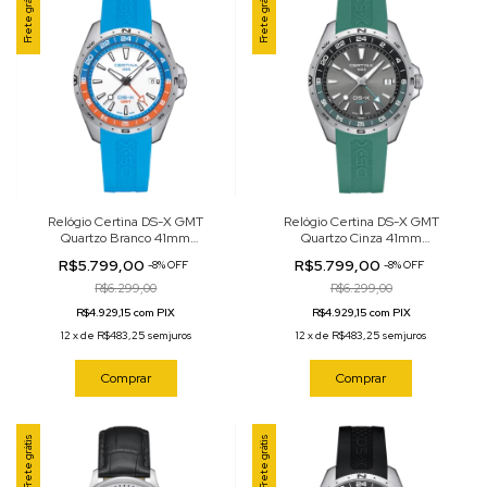
Frete grátis
Frete grátis
Relógio Certina DS-X GMT
Relógio Certina DS-X GMT
Quartzo Branco 41mm
Quartzo Cinza 41mm
C047.452.17.011.00
C047.452.17.081.00
R$5.799,00
R$5.799,00
-
8
%
OFF
-
8
%
OFF
R$6.299,00
R$6.299,00
R$4.929,15 com PIX
R$4.929,15 com PIX
12
x
de
R$483,25
sem juros
12
x
de
R$483,25
sem juros
Comprar
Comprar
Frete grátis
Frete grátis