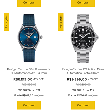
Comprar
Comprar
Frete grátis
Frete grátis
Relógio Certina DS-1 Powermatic
Relógio Certina DS Action Diver
80 Automático Azul 40mm
Automático Preto 43mm
C029.807.11.041.02
C032.607.11.051.00
R$8.199,00
R$9.299,00
-
13
%
OFF
-
15
%
OFF
R$9.399,00
R$10.899,00
R$6.969,15 com PIX
R$7.904,15 com PIX
12
x
de
R$683,25
sem juros
12
x
de
R$774,92
sem juros
Comprar
Comprar