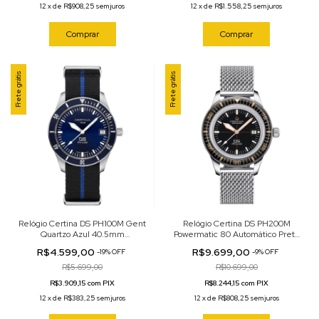
12
x
de
R$908,25
sem juros
12
x
de
R$1.558,25
sem juros
Comprar
Comprar
Frete grátis
Frete grátis
Relógio Certina DS PH100M Gent
Relógio Certina DS PH200M
Quartzo Azul 40.5mm
Powermatic 80 Automático Preto
C044.410.18.040.00
43mm C036.407.11.050.01
R$4.599,00
R$9.699,00
-
19
%
OFF
-
9
%
OFF
R$5.699,00
R$10.699,00
R$3.909,15 com PIX
R$8.244,15 com PIX
12
x
de
R$383,25
sem juros
12
x
de
R$808,25
sem juros