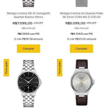
Relógio Certina DS-8 Cronógrafo
Relógio Certina Ds Quartzo Prata
Quartzo Branco 41mm
40.5mm C044.410.21.030.00
C045.417.44.011.00
R$7.099,00
R$5.099,00
-
21
%
OFF
-
15
%
OFF
R$8.999,00
R$5.999,00
R$6.034,15 com PIX
R$4.334,15 com PIX
12
x
de
R$591,58
sem juros
12
x
de
R$424,92
sem juros
Comprar
Comprar
Frete grátis
Frete grátis