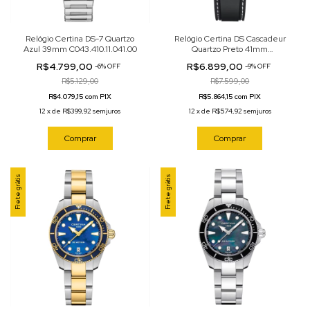
Relógio Certina DS-7 Quartzo
Relógio Certina DS Cascadeur
Azul 39mm C043.410.11.041.00
Quartzo Preto 41mm
C046.410.27.051.10
R$4.799,00
R$6.899,00
-
6
%
OFF
-
9
%
OFF
R$5.129,00
R$7.599,00
R$4.079,15 com PIX
R$5.864,15 com PIX
12
x
de
R$399,92
sem juros
12
x
de
R$574,92
sem juros
Comprar
Comprar
Frete grátis
Frete grátis