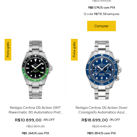
R$12.399,00
R$8.074,15 com PIX
12
x
de
R$791,58
sem juros
Comprar
Frete grátis
Frete grátis
Relógio Certina DS Action GMT
Relógio Certina DS Action Diver
Powermatic 80 Automático Preto
Cronógrafo Automático Azul
41mm C032.929.11.051.00
44mm C032.827.11.041.00
R$10.899,00
R$18.699,00
-
16
%
OFF
-
9
%
OFF
R$12.899,00
R$20.549,00
R$9.264,15 com PIX
R$15.894,15 com PIX