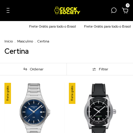
0
Frete Grátis para todo o Brasil
Frete Grátis para todo o Brasil
Frete
Início
.
Masculino
.
Certina
Certina
Ordenar
Filtrar
Frete grátis
Frete grátis