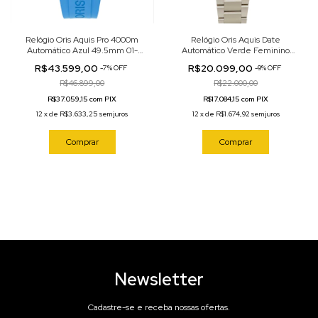
Relógio Oris Aquis Pro 4000m
Relógio Oris Aquis Date
Automático Azul 49.5mm 01-
Automático Verde Feminino
400-7777-7155-Set
36.5mm 01-733-7770-4157-07-
R$43.599,00
R$20.099,00
-
7
%
OFF
-
9
%
OFF
8-18-05P
R$46.899,00
R$22.000,00
R$37.059,15 com PIX
R$17.084,15 com PIX
12
x
de
R$3.633,25
sem juros
12
x
de
R$1.674,92
sem juros
Comprar
Comprar
Newsletter
Cadastre-se e receba nossas ofertas.