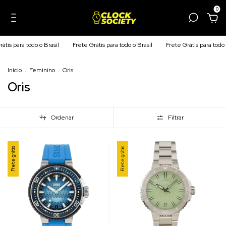
0
átis para todo o Brasil
Frete Grátis para todo o Brasil
Frete Grátis para todo 
Início
.
Feminino
.
Oris
Oris
Ordenar
Filtrar
Frete grátis
Frete grátis