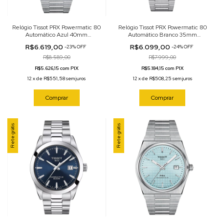
Relógio Tissot PRX Powermatic 80
Relógio Tissot PRX Powermatic 80
Automático Azul 40mm
Automático Branco 35mm
T137.407.11.041.00
T137.207.11.111.00
R$6.619,00
R$6.099,00
-
23
%
OFF
-
24
%
OFF
R$8.589,00
R$7.999,00
R$5.626,15 com PIX
R$5.184,15 com PIX
12
x
de
R$551,58
sem juros
12
x
de
R$508,25
sem juros
Comprar
Comprar
Frete grátis
Frete grátis