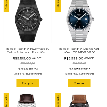
Frete grátis
Frete grátis
Relógio Tissot PRX Powermatic 80
Relógio Tissot PRX Quartzo Azul
Carbon Automático Preto 40mm
40mm T137.410.11.041.00
T137.907.97.201.00
R$9.199,00
R$3.999,00
-
16
%
OFF
-
18
%
OFF
R$10.999,00
R$4.899,00
R$7.819,15 com PIX
R$3.399,15 com PIX
12
x
de
R$766,58
sem juros
12
x
de
R$333,25
sem juros
Comprar
Comprar
Frete grátis
Frete grátis