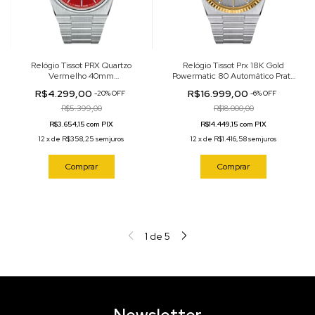
Relógio Tissot PRX Quartzo
Relógio Tissot Prx 18K Gold
Vermelho 40mm
Powermatic 80 Automático Prata
T137.410.11.421.00
40mm T931.407.41.031.01
R$4.299,00
R$16.999,00
-
20
%
OFF
-
6
%
OFF
R$5.399,00
R$18.000,00
R$3.654,15 com PIX
R$14.449,15 com PIX
12
x
de
R$358,25
sem juros
12
x
de
R$1.416,58
sem juros
Comprar
Comprar
1
de
5