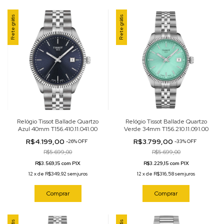
Frete grátis
Frete grátis
Relógio Tissot Ballade Quartzo
Relógio Tissot Ballade Quartzo
Azul 40mm T156.410.11.041.00
Verde 34mm T156.210.11.091.00
R$4.199,00
R$3.799,00
-
26
%
OFF
-
33
%
OFF
R$5.699,00
R$5.699,00
R$3.569,15 com PIX
R$3.229,15 com PIX
12
x
de
R$349,92
sem juros
12
x
de
R$316,58
sem juros
Comprar
Comprar