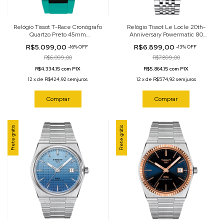
Relógio Tissot T-Race Cronógrafo
Relógio Tissot Le Locle 20th-
Quartzo Preto 45mm
Anniversary Powermatic 80
T141.417.37.051.01
Automático Branco 39mm
R$5.099,00
R$6.899,00
-
16
%
OFF
-
13
%
OFF
T006.407.11.033.03
R$6.099,00
R$7.899,00
R$4.334,15 com PIX
R$5.864,15 com PIX
12
x
de
R$424,92
sem juros
12
x
de
R$574,92
sem juros
Comprar
Comprar
Frete grátis
Frete grátis