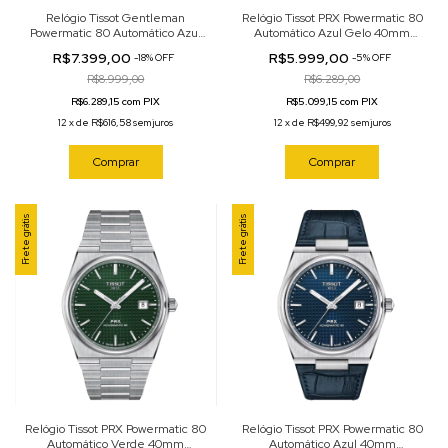
Relógio Tissot Gentleman
Relógio Tissot PRX Powermatic 80
Powermatic 80 Automático Azul
Automático Azul Gelo 40mm
40mm T127.407.11.041.00
T137.407.11.351.00
R$7.399,00
R$5.999,00
-
18
%
OFF
-
5
%
OFF
R$8.999,00
R$6.289,00
R$6.289,15 com PIX
R$5.099,15 com PIX
12
x
de
R$616,58
sem juros
12
x
de
R$499,92
sem juros
Comprar
Comprar
Frete grátis
Frete grátis
Relógio Tissot PRX Powermatic 80
Relógio Tissot PRX Powermatic 80
Automático Verde 40mm
Automático Azul 40mm