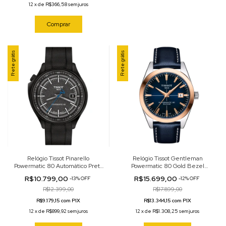
12
x
de
R$366,58
sem juros
Comprar
Frete grátis
Frete grátis
Relógio Tissot Pinarello
Relógio Tissot Gentleman
Powermatic 80 Automático Preto
Powermatic 80 Gold Bezel
43mm T162.408.97.061.00
Automático Azul 40mm
R$10.799,00
R$15.699,00
-
13
%
OFF
-
12
%
OFF
T927.407.46.041.00
R$12.399,00
R$17.899,00
R$9.179,15 com PIX
R$13.344,15 com PIX
12
x
de
R$899,92
sem juros
12
x
de
R$1.308,25
sem juros