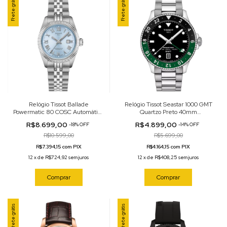
Frete grátis
Frete grátis
Relógio Tissot Ballade
Relógio Tissot Seastar 1000 GMT
Powermatic 80 COSC Automático
Quartzo Preto 40mm
Azul Gelo 30mm
T120.852.11.051.00
R$8.699,00
R$4.899,00
-
18
%
OFF
-
14
%
OFF
T156.208.11.353.00
R$10.599,00
R$5.699,00
R$7.394,15 com PIX
R$4.164,15 com PIX
12
x
de
R$724,92
sem juros
12
x
de
R$408,25
sem juros
Comprar
Comprar
Frete grátis
Frete grátis