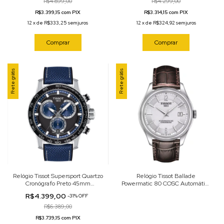
R$4.899,00
R$4.299,00
R$3.399,15 com PIX
R$3.314,15 com PIX
12
x
de
R$333,25
sem juros
12
x
de
R$324,92
sem juros
Comprar
Comprar
Frete grátis
Frete grátis
Relógio Tissot Supersport Quartzo
Relógio Tissot Ballade
Cronógrafo Preto 45mm
Powermatic 80 COSC Automático
T125.617.17.051.03
Prateado 41mm
R$4.399,00
-
31
%
OFF
T108.408.16.037.00
R$6.389,00
R$3.739,15 com PIX