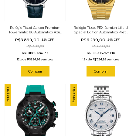
Relógio Tissot Carson Premium
Relógio Tissot PRX Damian Lillard
Powermatic 80 Automático Azul
Special Edition Automático Preto
40mm T122.407.16.043.00
40mm T137.407.33.05.100
R$3.899,00
R$6.299,00
-
32
%
OFF
-
24
%
OFF
R$5.699,00
R$8.299,00
R$3.314,15 com PIX
R$5.354,15 com PIX
12
x
de
R$324,92
sem juros
12
x
de
R$524,92
sem juros
Comprar
Comprar
Frete grátis
Frete grátis