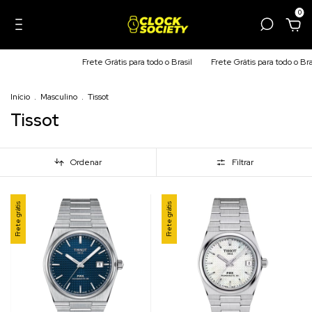
0
Frete Grátis para todo o Brasil
Frete Grátis para todo o Brasil
Frete Gr
Início
.
Masculino
.
Tissot
Tissot
Ordenar
Filtrar
Frete grátis
Frete grátis