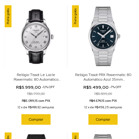
Frete grátis
Frete grátis
Relógio Tissot Le Locle
Relógio Tissot PRX Powermatic 80
Powermatic 80 Automático
Automático Azul 35mm
Branco 39mm
T137.207.11.041.00
R$5.999,00
R$5.499,00
-
12
%
OFF
-
7
%
OFF
T006.407.16.033.00
R$6.799,00
R$5.899,00
R$5.099,15 com PIX
R$4.674,15 com PIX
12
x
de
R$499,92
sem juros
12
x
de
R$458,25
sem juros
Comprar
Comprar