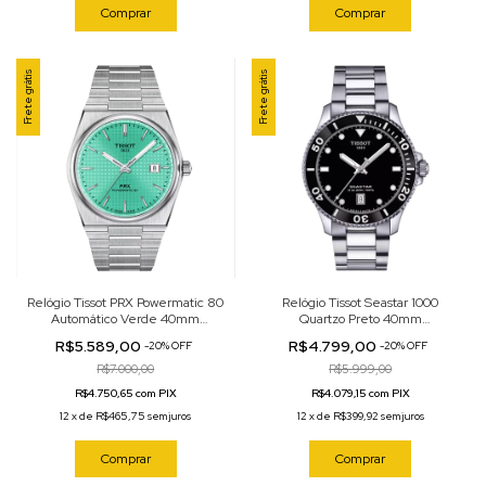
Comprar
Comprar
Frete grátis
Frete grátis
Relógio Tissot PRX Powermatic 80
Relógio Tissot Seastar 1000
Automático Verde 40mm
Quartzo Preto 40mm
T137.407.11.091.01
T120.410.11.051.00
R$5.589,00
R$4.799,00
-
20
%
OFF
-
20
%
OFF
R$7.000,00
R$5.999,00
R$4.750,65 com PIX
R$4.079,15 com PIX
12
x
de
R$465,75
sem juros
12
x
de
R$399,92
sem juros
Comprar
Comprar