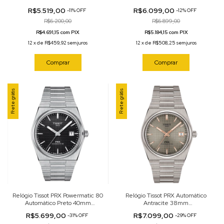
T137.407.11.091.00
T137.407.16.041.00
R$5.519,00
R$6.099,00
-
11
%
OFF
-
12
%
OFF
R$6.200,00
R$6.899,00
R$4.691,15 com PIX
R$5.184,15 com PIX
12
x
de
R$459,92
sem juros
12
x
de
R$508,25
sem juros
Comprar
Comprar
Frete grátis
Frete grátis
Relógio Tissot PRX Powermatic 80
Relógio Tissot PRX Automático
Automático Preto 40mm
Antracite 38mm
T137.407.11.051.00
T137.807.44.061.00
R$5.699,00
R$7.099,00
-
31
%
OFF
-
29
%
OFF