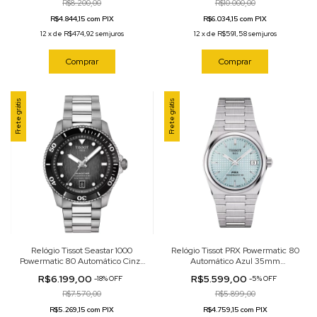
R$8.200,00
R$10.000,00
R$4.844,15 com PIX
R$6.034,15 com PIX
12
x
de
R$474,92
sem juros
12
x
de
R$591,58
sem juros
Comprar
Comprar
Frete grátis
Frete grátis
Relógio Tissot Seastar 1000
Relógio Tissot PRX Powermatic 80
Powermatic 80 Automático Cinza
Automático Azul 35mm
40mm T120.807.11.051.00
T137.207.11.351.00
R$6.199,00
R$5.599,00
-
18
%
OFF
-
5
%
OFF
R$7.570,00
R$5.899,00
R$5.269,15 com PIX
R$4.759,15 com PIX