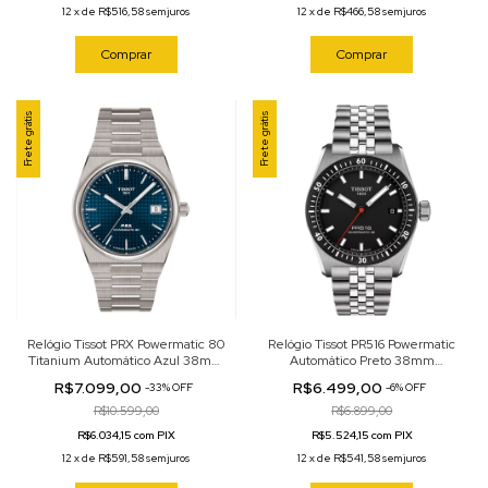
12
x
de
R$516,58
sem juros
12
x
de
R$466,58
sem juros
Comprar
Comprar
Frete grátis
Frete grátis
Relógio Tissot PRX Powermatic 80
Relógio Tissot PR516 Powermatic
Titanium Automático Azul 38mm
Automático Preto 38mm
T137.807.44.041.00
T149.407.11.051.00
R$7.099,00
R$6.499,00
-
33
%
OFF
-
6
%
OFF
R$10.599,00
R$6.899,00
R$6.034,15 com PIX
R$5.524,15 com PIX
12
x
de
R$591,58
sem juros
12
x
de
R$541,58
sem juros