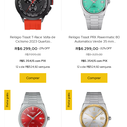
Relógio Tissot T‑Race Volta de
Relógio Tissot PRX Powermatic 80
Ciclismo 2023 Quartzo
Automático Verde 35 mm
Automático 45mm
T137.207.11.091.01
R$6.299,00
R$6.299,00
-
21
%
OFF
-
32
%
OFF
T135.417.37.051.04
R$7.999,00
R$9.329,00
R$5.354,15 com PIX
R$5.354,15 com PIX
12
x
de
R$524,92
sem juros
12
x
de
R$524,92
sem juros
Comprar
Comprar
Frete grátis
Frete grátis