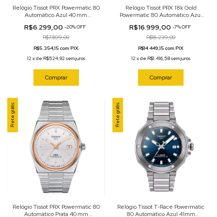
Relógio Tissot PRX Powermatic 80
Relógio Tissot PRX 18k Gold
Automático Azul 40 mm
Powermatic 80 Automático Azul
T137.407.11.351.01
40 mm T931.407.41.041.00
R$6.299,00
R$16.999,00
-
20
%
OFF
-
7
%
OFF
R$7.899,00
R$18.239,00
R$5.354,15 com PIX
R$14.449,15 com PIX
12
x
de
R$524,92
sem juros
12
x
de
R$1.416,58
sem juros
Comprar
Comprar
Frete grátis
Frete grátis
Relógio Tissot PRX Powermatic 80
Relógio Tissot T-Race Powermatic
Automático Prata 40 mm
80 Automático Azul 41mm