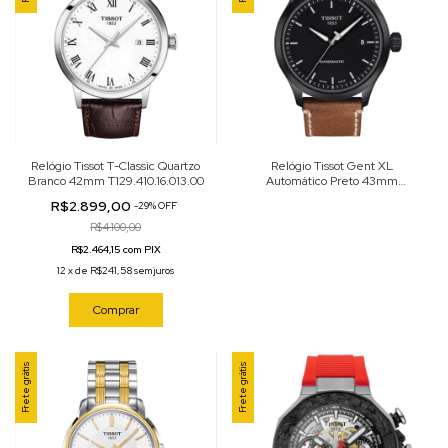
Relógio Tissot T-Classic Quartzo
Relógio Tissot Gent XL
Branco 42mm T129.410.16.013.00
Automático Preto 43mm
T116.407.36.051.01
R$2.899,00
-
29
%
OFF
R$4.100,00
R$2.464,15 com PIX
12
x
de
R$241,58
sem juros
Comprar
Frete grátis
Frete grátis