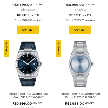
T137.407.21.031.00
T141.807.11.041.00
R$5.699,00
R$6.999,00
-
17
%
OFF
-
10
%
OFF
R$6.899,00
R$7.800,00
R$4.844,15 com PIX
R$5.949,15 com PIX
12
x
de
R$474,92
sem juros
12
x
de
R$583,25
sem juros
Comprar
Comprar
Frete grátis
Frete grátis
Relógio Tissot PRX Quartzo Azul
Relógio Tissot PRX Quartzo Azul
40mm T137.410.16.041.00
35mm T137.210.11.351.00
R$3.999,00
R$3.899,00
-
18
%
OFF
-
9
%
OFF