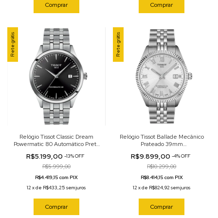
Comprar
Frete grátis
Frete grátis
Relógio Tissot Classic Dream
Relógio Tissot Ballade Mecânico
Powermatic 80 Automático Preto
Prateado 39mm
40mm T158.407.11.051.00
T156.408.11.033.00
R$5.199,00
R$9.899,00
-
13
%
OFF
-
4
%
OFF
R$5.999,00
R$10.299,00
R$4.419,15 com PIX
R$8.414,15 com PIX
12
x
de
R$433,25
sem juros
12
x
de
R$824,92
sem juros
Comprar
Comprar