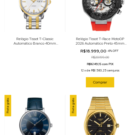
Relógio Tissot T-Classic
Relógio Tissot T-Race MotoGP
Automático Branco 40mm
2026 Automático Preto 45mm
T065.430.22.031.00
T141.462.27.051.00
R$18.999,00
-
6
%
OFF
R$20.199,00
R$16.149,15 com PIX
12
x
de
R$1.583,25
sem juros
Comprar
Frete grátis
Frete grátis