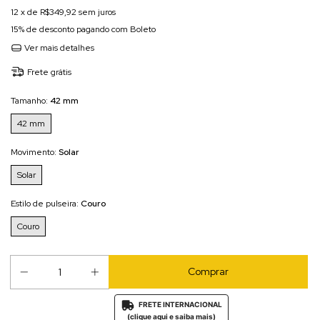
12
x de
R$349,92
sem juros
15% de desconto
pagando com Boleto
Ver mais detalhes
Frete grátis
Tamanho:
42 mm
42 mm
Movimento:
Solar
Solar
Estilo de pulseira:
Couro
Couro
FRETE INTERNACIONAL

(clique aqui e saiba mais)