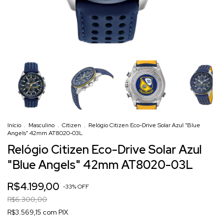
Início
.
Masculino
.
Citizen
.
Relógio Citizen Eco-Drive Solar Azul "Blue
Angels" 42mm AT8020-03L
Relógio Citizen Eco-Drive Solar Azul
"Blue Angels" 42mm AT8020-03L
R$4.199,00
-
33
%
OFF
R$6.300,00
R$3.569,15 com PIX