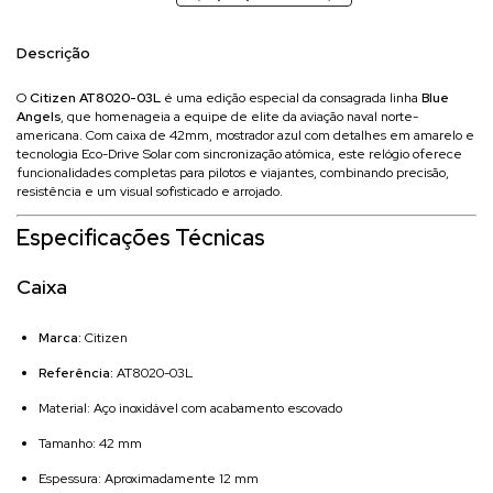
Descrição
O
Citizen AT8020-03L
é uma edição especial da consagrada linha
Blue
Angels
, que homenageia a equipe de elite da aviação naval norte-
americana. Com caixa de 42mm, mostrador azul com detalhes em amarelo e
tecnologia Eco-Drive Solar com sincronização atômica, este relógio oferece
funcionalidades completas para pilotos e viajantes, combinando precisão,
resistência e um visual sofisticado e arrojado.
Especificações Técnicas
Caixa
Marca:
Citizen
Referência:
AT8020-03L
Material: Aço inoxidável com acabamento escovado
Tamanho: 42 mm
Espessura: Aproximadamente 12 mm