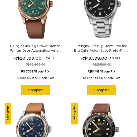
Relógio Oris Big Crown Bronze
Relógio Oris Big Crown ProPilot
Pointer Date Automático Verde
Big Date Automático Preto 41mm
40mm 01 754 7741 3167-07 5 20
01 751 7761 4164-07 8 20 08
R$20.399,00
R$19.399,00
-
10
%
OFF
-
10
%
OFF
58BR
R$22.699,00
R$21.599,00
R$17.339,15 com PIX
R$16.489,15 com PIX
12
x
de
R$1.699,92
sem juros
12
x
de
R$1.616,58
sem juros
Comprar
Comprar
Frete grátis
Frete grátis