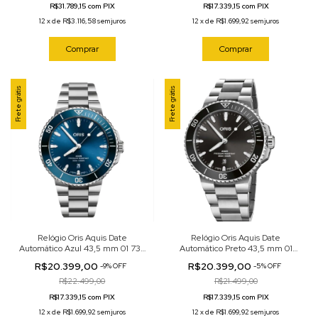
R$31.789,15 com PIX
R$17.339,15 com PIX
12
x
de
R$3.116,58
sem juros
12
x
de
R$1.699,92
sem juros
Comprar
Comprar
Frete grátis
Frete grátis
Relógio Oris Aquis Date
Relógio Oris Aquis Date
Automático Azul 43,5 mm 01 733
Automático Preto 43,5 mm 01
7789 4135-07 8 23 04PEB
733 7789 4154-07 8 23 04PEB
R$20.399,00
R$20.399,00
-
9
%
OFF
-
5
%
OFF
R$22.499,00
R$21.499,00
R$17.339,15 com PIX
R$17.339,15 com PIX
12
x
de
R$1.699,92
sem juros
12
x
de
R$1.699,92
sem juros