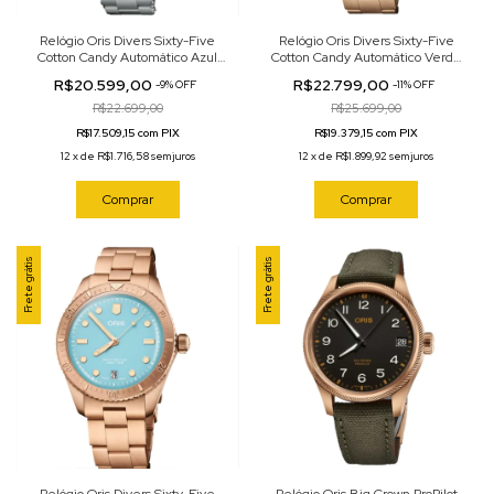
Relógio Oris Divers Sixty-Five
Relógio Oris Divers Sixty-Five
Cotton Candy Automático Azul
Cotton Candy Automático Verde
38mm 01 733 7771 4057-07 8 19
38mm 01 733 7771 3157-07 8 19
R$20.599,00
R$22.799,00
-
9
%
OFF
-
11
%
OFF
18
15
R$22.699,00
R$25.699,00
R$17.509,15 com PIX
R$19.379,15 com PIX
12
x
de
R$1.716,58
sem juros
12
x
de
R$1.899,92
sem juros
Comprar
Comprar
Frete grátis
Frete grátis
Relógio Oris Divers Sixty-Five
Relógio Oris Big Crown ProPilot