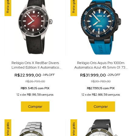
Frete grátis
Frete grátis
Relógio Oris X RedBar Divers
Relógio Oris Aquis Pro 1000m
Limited Edition II Automático
Automático Azul 49.5mm 01 733
Vermelho 39mm 01 733 7795
7801 7255-Set
R$22.999,00
R$31.999,00
-
14
%
OFF
-
20
%
OFF
4018-Set
R$26.799,00
R$39.789,00
R$19.549,15 com PIX
R$27.199,15 com PIX
12
x
de
R$1.916,58
sem juros
12
x
de
R$2.666,58
sem juros
Comprar
Comprar
Frete grátis
Frete grátis