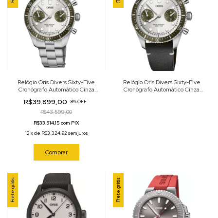
Relógio Oris Divers Sixty-Five
Relógio Oris Divers Sixty-Five
Cronógrafo Automático Cinza
Cronógrafo Automático Cinza
40mm 01 771 7791 4051-07 8 20
40mm 01 771 7791 4051-07 6 20
R$39.899,00
-
8
%
OFF
18
01
R$43.599,00
R$33.914,15 com PIX
12
x
de
R$3.324,92
sem juros
Comprar
Frete grátis
Frete grátis