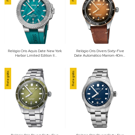
Relógio Oris Aquis Date New York
Relógio Oris Divers Sixty-Five
Harbor Limited Edition II
Date Automático Marrom 40mm
Automático Verde 43.5mm 01
01 733 7707 4356-07 5 20 45
733 7789 4187-Set
Frete grátis
Frete grátis