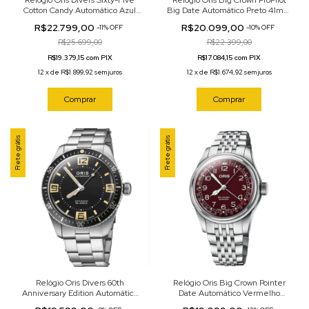
Cotton Candy Automático Azul
Big Date Automático Preto 41mm
38mm 01 733 7771 3155-07 8 19
01 751 7761 3164-07 3 2003BRLC
R$22.799,00
R$20.099,00
-
11
%
OFF
-
10
%
OFF
15
R$25.699,00
R$22.399,00
R$19.379,15 com PIX
R$17.084,15 com PIX
12
x
de
R$1.899,92
sem juros
12
x
de
R$1.674,92
sem juros
Comprar
Comprar
Frete grátis
Frete grátis
Relógio Oris Divers 60th
Relógio Oris Big Crown Pointer
Anniversary Edition Automático
Date Automático Vermelho
Preto 40mm 01 733 7772 4034-
40mm 01 754 7741 4068-07 8 20