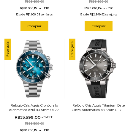
R$25.699,00
R$36.599,00
R$20.059,15 com PIX
R$29.069,15 com PIX
12
x
de
R$1.966,58
sem juros
12
x
de
R$2.849,92
sem juros
Comprar
Comprar
Frete grátis
Frete grátis
Relógio Oris Aquis Cronógrafo
Relógio Oris Aquis Titanium Date
Automático Azul 43.5mm 01 771
Cinza Automático 43.5mm 01 733
7793 4155-07 8 23 01PEB
7730 7153-07 4 24 64TEB
R$35.599,00
-
3
%
OFF
R$36.599,00
R$30.259,15 com PIX