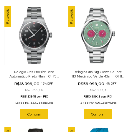
Frete grátis
Frete grátis
Relógio Oris ProPilot Date
Relógio Oris Big Crown Calibre
Automático Preto 41mm 01 733
113 Mecânico Verde 43mm 01 113
7805 4164-07 8 20 04LC
7800 4057-07 8 21 06
R$18.399,00
R$59.999,00
-
15
%
OFF
-
4
%
OFF
R$21.599,00
R$62.399,00
R$15.639,15 com PIX
R$50.999,15 com PIX
12
x
de
R$1.533,25
sem juros
12
x
de
R$4.999,92
sem juros
Comprar
Comprar