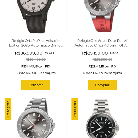
Relógio Oris ProPilot Hölstein
Relógio Oris Aquis Date Relief
Edition 2025 Automático Branco
Automático Cinza 43.5mm 01 733
41mm 01 400 7803 4781-Set
7789 4153-07 4 23 36FC
R$36.999,00
R$25.199,00
-
6
%
OFF
-
13
%
OFF
R$39.499,00
R$28.999,00
R$31.449,15 com PIX
R$21.419,15 com PIX
12
x
de
R$3.083,25
sem juros
12
x
de
R$2.099,92
sem juros
Comprar
Comprar
Frete grátis
Frete grátis