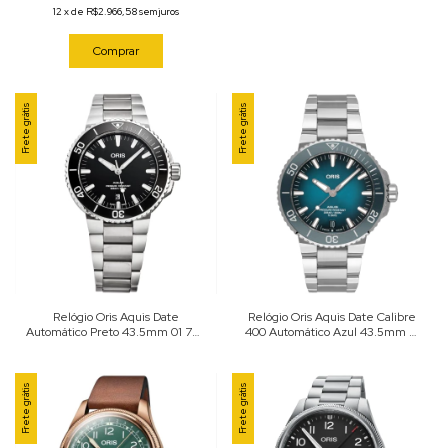
12
x
de
R$2.966,58
sem juros
Comprar
Frete grátis
Frete grátis
Relógio Oris Aquis Date
Relógio Oris Aquis Date Calibre
Automático Preto 43.5mm 01 733
400 Automático Azul 43.5mm 01
7730 4134-07 8 24 05PEB
400 7763 4135-07 8 24 09PEB
Frete grátis
Frete grátis