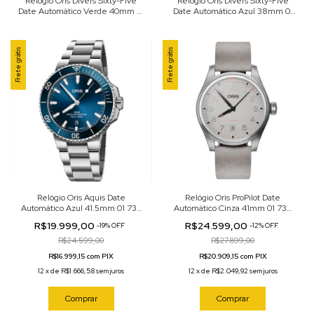
Relógio Oris Divers Sixty-Five
Relógio Oris Divers Sixty-Five
Date Automático Verde 40mm 01
Date Automático Azul 38mm 01
733 7707 4057-07 8 20 18
733 7771 4085-Set
Frete grátis
Frete grátis
Relógio Oris Aquis Date
Relógio Oris ProPilot Date
Automático Azul 41.5mm 01 733
Automático Cinza 41mm 01 733
7787 4135-07 8 22 04PEB
7805 4163-07 6 20 15LC
R$19.999,00
R$24.599,00
-
19
%
OFF
-
12
%
OFF
R$24.599,00
R$27.899,00
R$16.999,15 com PIX
R$20.909,15 com PIX
12
x
de
R$1.666,58
sem juros
12
x
de
R$2.049,92
sem juros
Comprar
Comprar