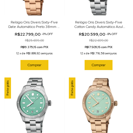
Relógio Oris Divers Sixty-Five
Relógio Oris Divers Sixty-Five
Date Automático Preto 38mm 01
Cotton Candy Automático Azul
733 7771 3154-07 8 19 15
38mm 01 733 7771 4055-07 8 19
R$22.799,00
R$20.599,00
-
11
%
OFF
-
9
%
OFF
18
R$25.699,00
R$22.699,00
R$19.379,15 com PIX
R$17.509,15 com PIX
12
x
de
R$1.899,92
sem juros
12
x
de
R$1.716,58
sem juros
Comprar
Comprar
Frete grátis
Frete grátis