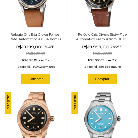
Relógio Oris Big Crown Pointer
Relógio Oris Divers Sixty-Five
Date Automático Azul 40mm 01
Automático Preto 40mm 01 733
754 7741 4365-07 5 20 71
7707 4354-07 5 20 45
R$19.199,00
R$19.999,00
-
11
%
OFF
-
7
%
OFF
R$21.599,00
R$21.599,00
R$16.319,15 com PIX
R$16.999,15 com PIX
12
x
de
R$1.599,92
sem juros
12
x
de
R$1.666,58
sem juros
Comprar
Comprar
Frete grátis
Frete grátis