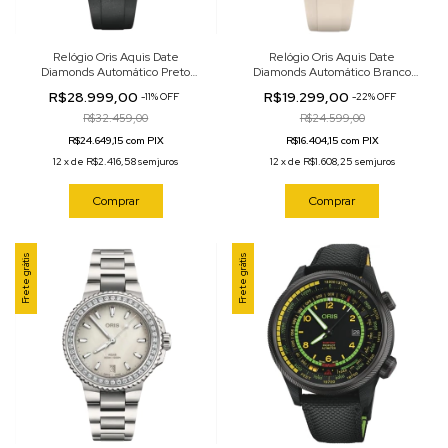
Relógio Oris Aquis Date
Relógio Oris Aquis Date
Diamonds Automático Preto
Diamonds Automático Branco
36.5mm 01 733 7792 4194-07 4
36.5mm 01 733 7792 4956-07 4
R$28.999,00
R$19.299,00
-
11
%
OFF
-
22
%
OFF
19 64FC
19 61FC
R$32.459,00
R$24.599,00
R$24.649,15 com PIX
R$16.404,15 com PIX
12
x
de
R$2.416,58
sem juros
12
x
de
R$1.608,25
sem juros
Comprar
Comprar
Frete grátis
Frete grátis