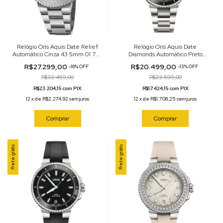
Relógio Oris Aquis Date Relief
Relógio Oris Aquis Date
Automático Cinza 43.5mm 01 733
Diamonds Automático Preto
7789 4153-07 8 23 04PEB
36.5mm 01 733 7792 4194-07 8
R$27.299,00
R$20.499,00
-
16
%
OFF
-
13
%
OFF
19 05P
R$32.459,00
R$23.599,00
R$23.204,15 com PIX
R$17.424,15 com PIX
12
x
de
R$2.274,92
sem juros
12
x
de
R$1.708,25
sem juros
Comprar
Comprar
Frete grátis
Frete grátis