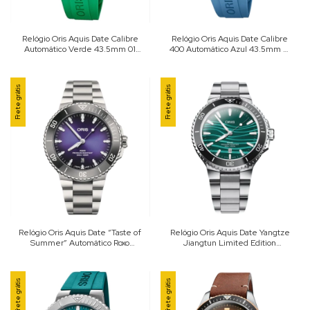
Relógio Oris Aquis Date Calibre
Relógio Oris Aquis Date Calibre
Automático Verde 43.5mm 01
400 Automático Azul 43.5mm 01
400 7790 4157-07 4 23 47EB
400 7790 4135-07 4 23 45EB
Frete grátis
Frete grátis
Relógio Oris Aquis Date “Taste of
Relógio Oris Aquis Date Yangtze
Summer” Automático Roxo
Jiangtun Limited Edition
43.5mm 01 733 7789 4158-07 8
Automático Verde 43.5mm 01
23 04PEB
733 7789 4197-Set
Frete grátis
Frete grátis