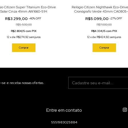
io Citizen Super Titanium Eco-Drive
Relógio Citizen Nighthawk Eco-Drive
Solar Cinza 41mm AW1660-51H
Cronógrafo Verde 43mm CA0805
R$3.299,00
R$5.099,00
-
40
%
OFF
-
27
%
OFF
R$5.500,00
R$7.000,00
R$2.804,15 com PIX
R$4.334,15 com PIX
12
x
de
R$274,92
sem juros
12
x
de
R$424,92
sem juros
Comprar
Comprar
-se e receba nossas ofertas.
Entre em contato
5551983025884