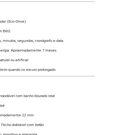
solar (Eco-Drive)
en B612
, minutos, segundos, cronógrafo e data
nergia: Aproximadamente 7 meses
tural ou artificial
teiro quando no escuro prolongado
inoxidável com banho dourado rosé
osé
oximadamente 22 mm
: Fecho dobrável com botão
o, esportivo e elegante