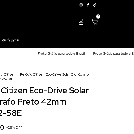
0
ESSÓRIOS
Frete Grátis para todo o Brasil
Frete Grátis para todo o Brasil
Frete 
.
Citizen
.
Relógio Citizen Eco-Drive Solar Cronógrafo
752-58E
 Citizen Eco-Drive Solar
rafo Preto 42mm
2-58E
00
-
28
%
OFF