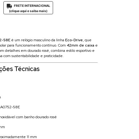
FRETE INTERNACIONAL

(clique aqui e saiba mais)
2-58E
é um relógio masculino da linha
Eco-Drive
, que
a solar para funcionamento contínuo. Com
42mm de caixa
e
om detalhes em dourado rosé, combina estilo esportivo e
 com sustentabilidade e praticidade.
ações Técnicas
n
A0752-58E
inoxidável com banho dourado rosé
 mm
proximadamente 11 mm