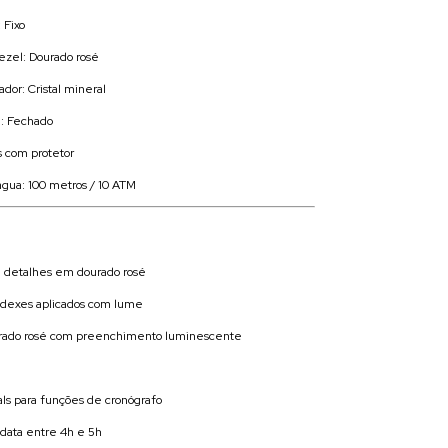
 Fixo
ezel: Dourado rosé
ador: Cristal mineral
a: Fechado
s com protetor
água: 100 metros / 10 ATM
m detalhes em dourado rosé
ndexes aplicados com lume
urado rosé com preenchimento luminescente
als para funções de cronógrafo
data entre 4h e 5h