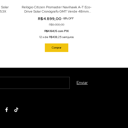
 Solar
Relógio Citizen Promaster Navihawk A-T Eco-
Relógio Cit
-53X
Drive Solar Cronógrafo GMT Verde 48mm
Cronógrafo
AT8227-56X
R$4.899,00
R$3.
-
18
%
OFF
R$6.000,00
R$4.164,15 com PIX
R$
12
x
de
R$408,25
sem juros
12
x
d
Comprar