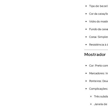
Tipo de bezel:
Cor da caixa/b
Vidro do mostr
Fundo da caix
Coroa: Simple
Resistência à 
Mostrador
Cor: Preto co
Marcadores: I
Ponteiros: Do
Complicações:
Três subdi
Janela de 