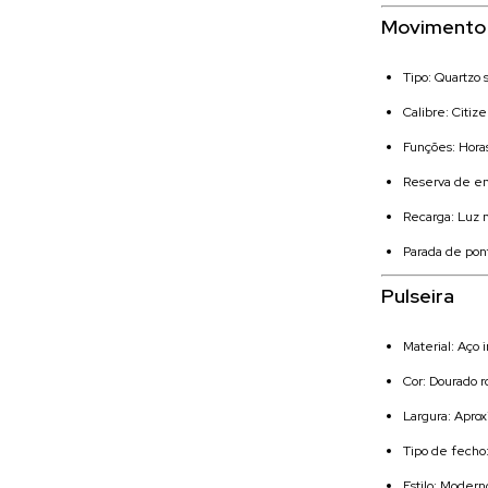
Movimento
Tipo: Quartzo 
Calibre: Citiz
Funções: Horas
Reserva de e
Recarga: Luz na
Parada de pon
Pulseira
Material: Aço 
Cor: Dourado r
Largura: Apr
Tipo de fecho
Estilo: Modern