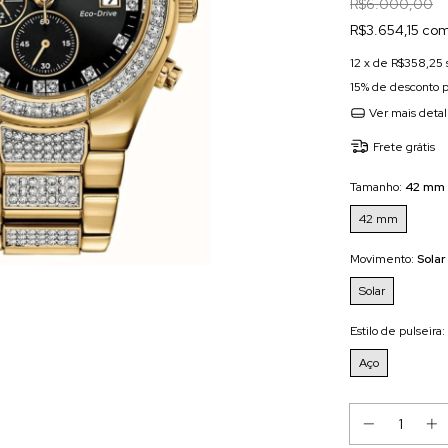
R$6.000,00
R$3.654,15 com
12
x de
R$358,25
15% de desconto
p
Ver mais deta
Frete grátis
Tamanho:
42 mm
42 mm
Movimento:
Solar
Solar
Estilo de pulseira:
Aço