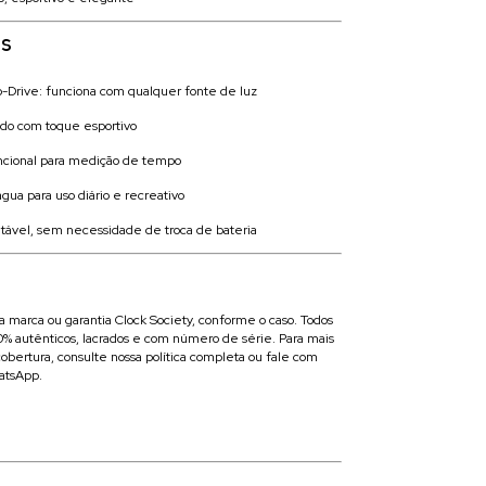
is
o-Drive: funciona com qualquer fonte de luz
cado com toque esportivo
ncional para medição de tempo
água para uso diário e recreativo
ntável, sem necessidade de troca de bateria
da marca ou garantia Clock Society, conforme o caso. Todos
00% autênticos, lacrados e com número de série. Para mais
obertura, consulte nossa política completa ou fale com
atsApp.