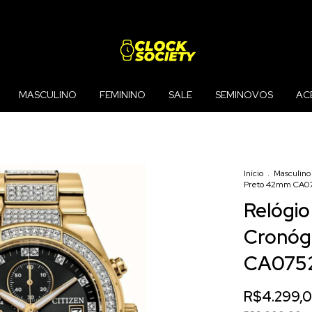
MASCULINO
FEMININO
SALE
SEMINOVOS
AC
Início
.
Masculino
Preto 42mm CA0
Relógio
Cronóg
CA075
R$4.299,