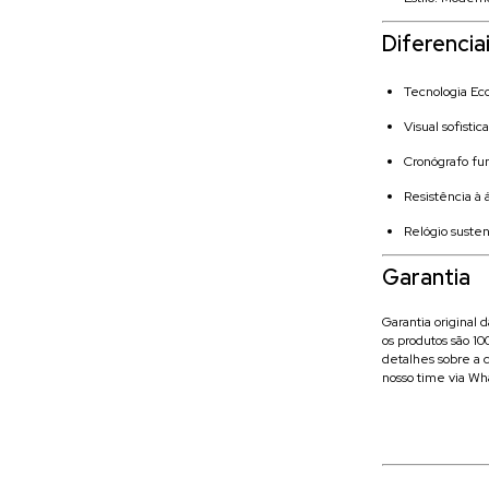
Diferencia
Tecnologia Ec
Visual sofisti
Cronógrafo fu
Resistência à 
Relógio suste
Garantia
Garantia original 
os produtos são 1
detalhes sobre a c
nosso time via Wh