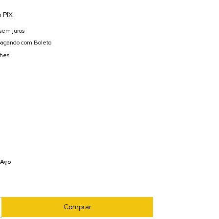
 PIX
sem juros
agando com Boleto
lhes
Aço