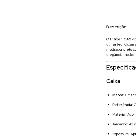
Descrição
O
Citizen CA075
utiliza tecnologi
mostrador preto c
elegância moderna
Especific
Caixa
Marca:
Citize
Referência:
C
Material: Aço 
Tamanho: 42
Espessura: A