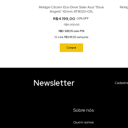
omático Azul Gelo
Relógio Citizen Eco-Drive Solar Azul "Blue
Relóg
0151-88M
Angels" 42mm AT8020-03L
R$4.199,00
5
%
OFF
-
33
%
OFF
R$6.300,00
PIX
R$3.569,15 com PIX
m juros
12
x
de
R$349,92
sem juros
Comprar
Newsletter
Cadastre
Sobre nós
Quem somos