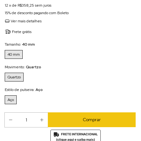
12
x de
R$358,25
sem juros
15% de desconto
pagando com Boleto
Ver mais detalhes
Frete grátis
Tamanho:
40 mm
40 mm
Movimento:
Quartzo
Quartzo
Estilo de pulseira:
Aço
Aço
FRETE INTERNACIONAL

(clique aqui e saiba mais)