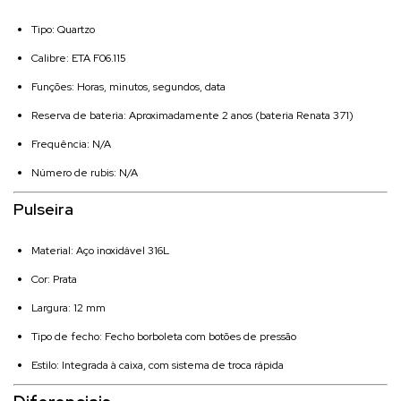
Tipo: Quartzo
Calibre: ETA F06.115
Funções: Horas, minutos, segundos, data
Reserva de bateria: Aproximadamente 2 anos (bateria Renata 371)
Frequência: N/A
Número de rubis: N/A
Pulseira
Material: Aço inoxidável 316L
Cor: Prata
Largura: 12 mm
Tipo de fecho: Fecho borboleta com botões de pressão
Estilo: Integrada à caixa, com sistema de troca rápida