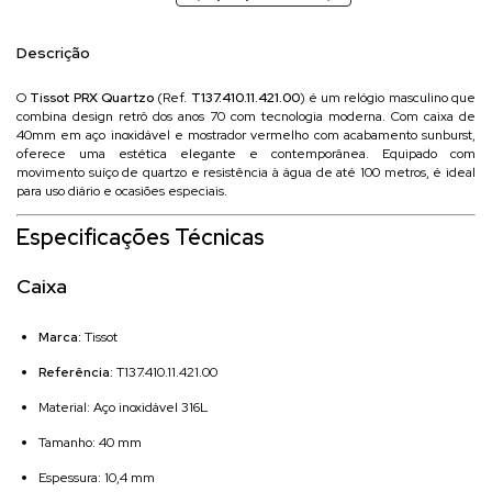
Descrição
O
Tissot PRX Quartzo
(Ref.
T137.410.11.421.00
) é um relógio masculino que
combina design retrô dos anos 70 com tecnologia moderna. Com caixa de
40mm em aço inoxidável e mostrador vermelho com acabamento sunburst,
oferece uma estética elegante e contemporânea. Equipado com
movimento suíço de quartzo e resistência à água de até 100 metros, é ideal
para uso diário e ocasiões especiais.
Especificações Técnicas
Caixa
Marca:
Tissot
Referência:
T137.410.11.421.00
Material: Aço inoxidável 316L
Tamanho: 40 mm
Espessura: 10,4 mm