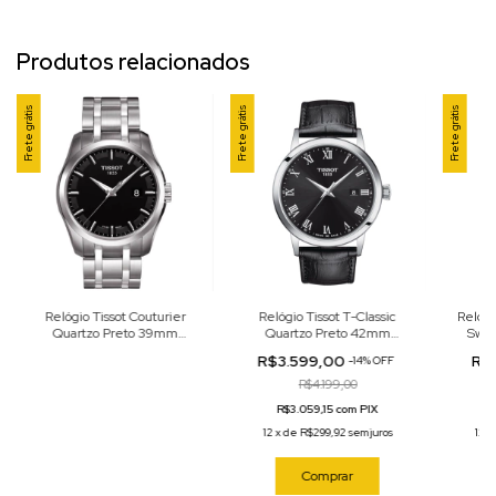
Produtos relacionados
Frete grátis
Frete grátis
Frete grátis
Relógio Tissot Couturier
Relógio Tissot T-Classic
Relógi
Quartzo Preto 39mm
Quartzo Preto 42mm
Swis
T035.410.11.051.00
T129.410.16.053.00
42mm
R$3.599,00
R$
-
14
%
OFF
R$4.199,00
R$3.059,15 com PIX
R
12
x
de
R$299,92
sem juros
12
x
Comprar