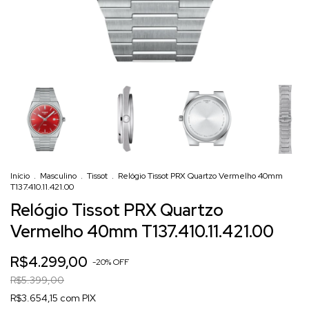
Início
.
Masculino
.
Tissot
.
Relógio Tissot PRX Quartzo Vermelho 40mm
T137.410.11.421.00
Relógio Tissot PRX Quartzo
Vermelho 40mm T137.410.11.421.00
R$4.299,00
-
20
%
OFF
R$5.399,00
R$3.654,15 com PIX