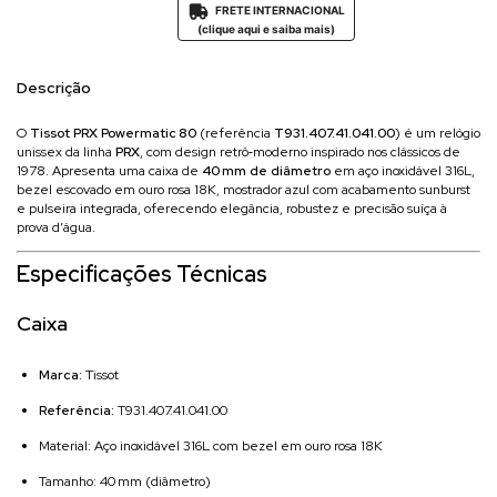
FRETE INTERNACIONAL

(clique aqui e saiba mais)
Descrição
O
Tissot PRX Powermatic 80
(referência
T931.407.41.041.00
) é um relógio
unissex da linha
PRX
, com design retrô‑moderno inspirado nos clássicos de
1978. Apresenta uma caixa de
40 mm de diâmetro
em aço inoxidável 316L,
bezel escovado em ouro rosa 18K, mostrador azul com acabamento sunburst
e pulseira integrada, oferecendo elegância, robustez e precisão suíça à
prova d’água.
Especificações Técnicas
Caixa
Marca:
Tissot
Referência:
T931.407.41.041.00
Material: Aço inoxidável 316L com bezel em ouro rosa 18K
Tamanho: 40 mm (diâmetro)