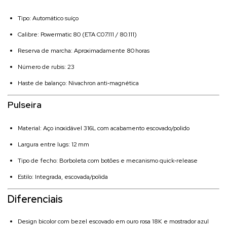
Tipo: Automático suíço
Calibre: Powermatic 80 (ETA C07.111 / 80.111)
Reserva de marcha: Aproximadamente 80 horas
Número de rubis: 23
Haste de balanço: Nivachron anti‑magnética
Pulseira
Material: Aço inoxidável 316L com acabamento escovado/polido
Largura entre lugs: 12 mm
Tipo de fecho: Borboleta com botões e mecanismo quick‑release
Estilo: Integrada, escovada/polida
Diferenciais
Design bicolor com bezel escovado em ouro rosa 18K e mostrador azul