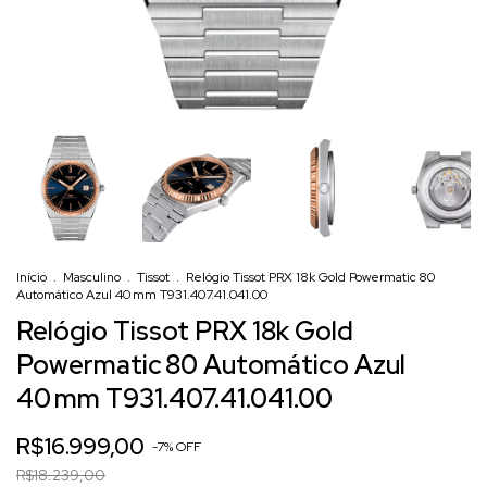
Início
.
Masculino
.
Tissot
.
Relógio Tissot PRX 18k Gold Powermatic 80
Automático Azul 40 mm T931.407.41.041.00
Relógio Tissot PRX 18k Gold
Powermatic 80 Automático Azul
40 mm T931.407.41.041.00
R$16.999,00
-
7
%
OFF
R$18.239,00