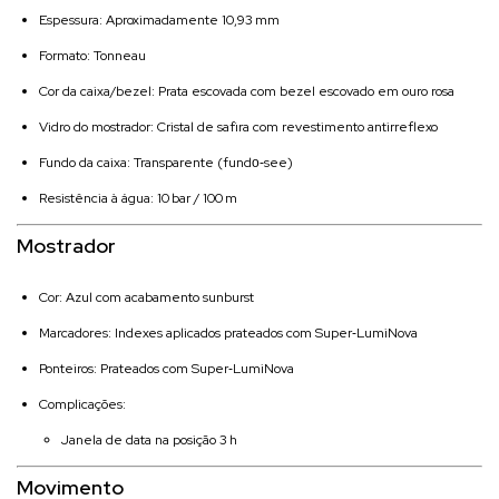
Espessura: Aproximadamente 10,93 mm
Formato: Tonneau
Cor da caixa/bezel: Prata escovada com bezel escovado em ouro rosa
Vidro do mostrador: Cristal de safira com revestimento antirreflexo
Fundo da caixa: Transparente (fundо‑see)
Resistência à água: 10 bar / 100 m
Mostrador
Cor: Azul com acabamento sunburst
Marcadores: Indexes aplicados prateados com Super‑LumiNova
Ponteiros: Prateados com Super‑LumiNova
Complicações:
Janela de data na posição 3 h
Movimento