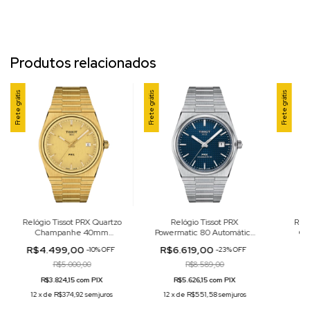
Produtos relacionados
Frete grátis
Frete grátis
Frete grátis
Relógio Tissot PRX Quartzo
Relógio Tissot PRX
Reló
Champanhe 40mm
Powermatic 80 Automático
Qu
T137.410.33.021.00
Azul 40mm
T
R$4.499,00
R$6.619,00
-
10
%
OFF
-
23
%
OFF
T137.407.11.041.00
R$5.000,00
R$8.589,00
R$3.824,15 com PIX
R$5.626,15 com PIX
12
x
de
R$374,92
sem juros
12
x
de
R$551,58
sem juros