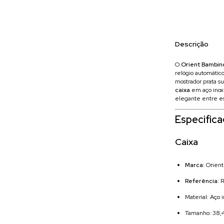
Descrição
O
Orient Bambino
relógio automátic
mostrador prata 
caixa
em aço inox
elegante entre es
Especific
Caixa
Marca:
Orient
Referência:
R
Material: Aço 
Tamanho: 38,