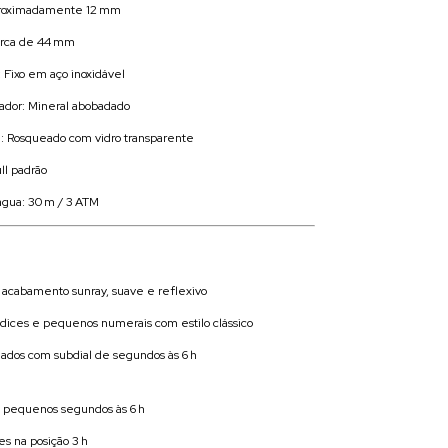
proximadamente 12 mm
erca de 44 mm
 Fixo em aço inoxidável
rador: Mineral abobadado
a: Rosqueado com vidro transparente
ll padrão
 água: 30 m / 3 ATM
m acabamento sunray, suave e reflexivo
ndices e pequenos numerais com estilo clássico
lados com subdial de segundos às 6 h
 pequenos segundos às 6 h
es na posição 3 h