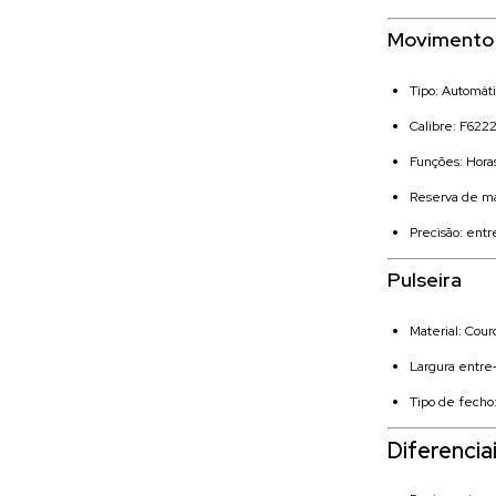
Movimento
Tipo: Automát
Calibre: F622
Funções: Hora
Reserva de m
Precisão: entr
Pulseira
Material: Cour
Largura entre
Tipo de fecho:
Diferencia