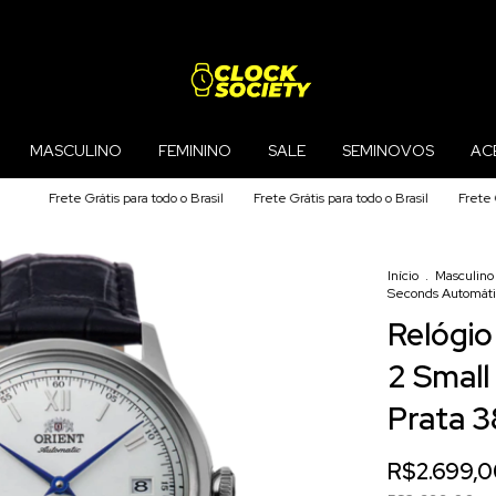
MASCULINO
FEMININO
SALE
SEMINOVOS
AC
Grátis para todo o Brasil
Frete Grátis para todo o Brasil
Frete Grátis para tod
Início
.
Masculino
Seconds Automát
Relógio
2 Smal
Prata 
R$2.699,