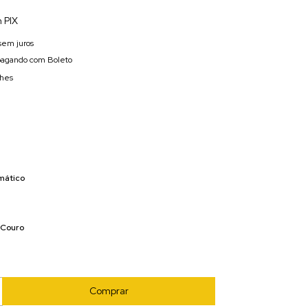
 PIX
sem juros
agando com Boleto
lhes
mático
Couro