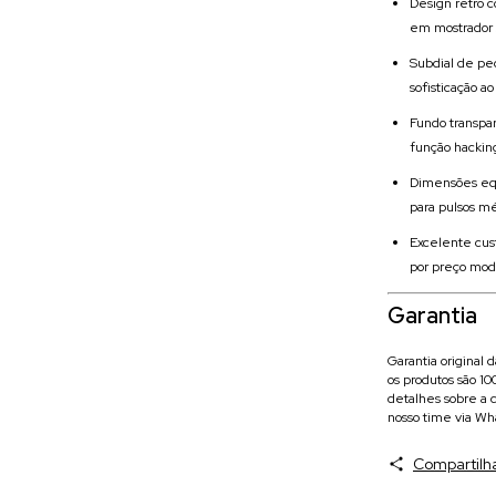
Design retro c
em mostrador
Subdial de pe
sofisticação a
Fundo transpa
função hackin
Dimensões equ
para pulsos m
Excelente cus
por preço mo
Garantia
Garantia original 
os produtos são 1
detalhes sobre a c
nosso time via Wh
Compartilh