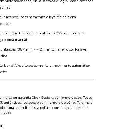
om vidro abobadado, visual clássico e legibilidade refinada
 sunray
quenos segundos harmoniza o layout e adiciona
o design
rente permite apreciar o calibre F6222, que oferece
g e corda manual
ilibradas (38,4 mm × ~12 mm) tornam-no confortável
édios
to-benefício: alto acabamento e movimento automático
desto
da marca ou garantia Clock Society, conforme o caso. Todos
00% autênticos, lacrados e com número de série. Para mais
obertura, consulte nossa política completa ou fale com
atsApp.
ar