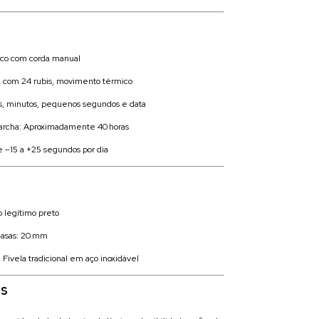
ico com corda manual
2 com 24 rubis, movimento térmico
s, minutos, pequenos segundos e data
archa: Aproximadamente 40 horas
e –15 a +25 segundos por dia
o legítimo preto
‑asas: 20 mm
 Fivela tradicional em aço inoxidável
is