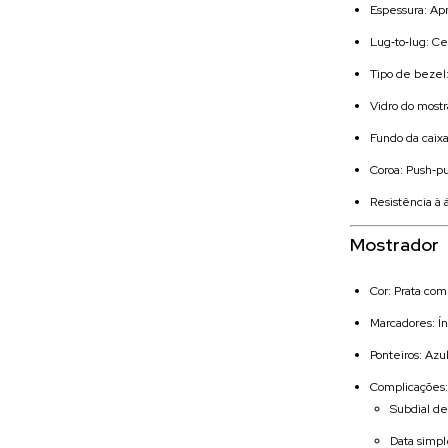
Espessura: A
Lug‑to‑lug: C
Tipo de bezel:
Vidro do most
Fundo da caix
Coroa: Push‑pu
Resistência à
Mostrador
Cor: Prata co
Marcadores: Í
Ponteiros: Azu
Complicações:
Subdial de
Data simpl