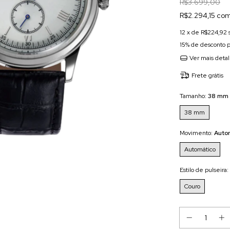
R$3.699,00
R$2.294,15 com
12
x de
R$224,92
15% de desconto
p
Ver mais deta
Frete grátis
Tamanho:
38 mm
38 mm
Movimento:
Auto
Automático
Estilo de pulseira:
Couro