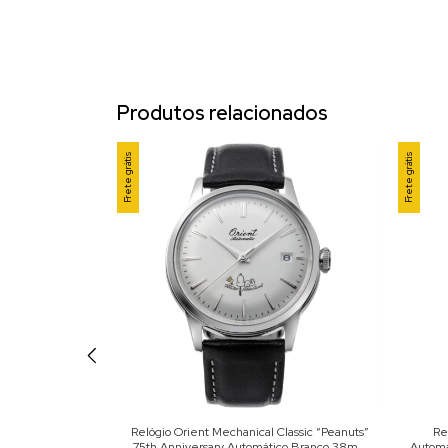
Produtos relacionados
Frete grátis
Frete grátis
ição Especial 75
Relógio Orient Mechanical Classic “Peanuts”
Re
ranco 40mm RA-
75th Anniversary Automático Branco 38mm
Autom