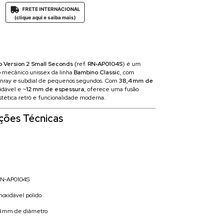
FRETE INTERNACIONAL

(clique aqui e saiba mais)
 Version 2 Small Seconds
(ref.
RN‑AP0104S
) é um
o mecânico unissex da linha
Bambino Classic
, com
sunray e subdial de pequenos segundos. Com
38,4 mm de
idável e ~
12 mm de espessura
, oferece uma fusão
tética retrô e funcionalidade moderna.
ações Técnicas
N‑AP0104S
inoxidável polido
4 mm de diâmetro