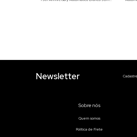
B
RA-AC0M16S
0
%
OFF
PIX
m juros
Newsletter
Cadastre
Sobre nós
Quem somos
Política de Frete