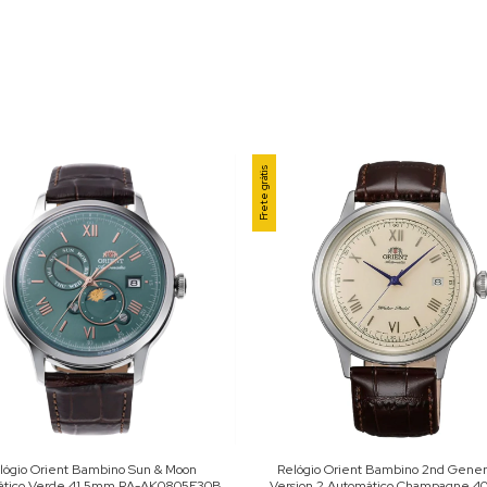
Frete grátis
lógio Orient Bambino Sun & Moon
Relógio Orient Bambino 2nd Gener
ático Verde 41.5mm RA-AK0805E30B
Version 2 Automático Champagne 