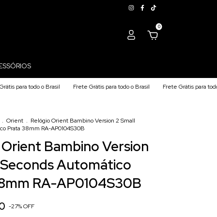
0
ESSÓRIOS
o o Brasil
Frete Grátis para todo o Brasil
Frete Grátis para todo o Brasil
.
Orient
.
Relógio Orient Bambino Version 2 Small
ico Prata 38mm RA-AP0104S30B
 Orient Bambino Version
l Seconds Automático
38mm RA-AP0104S30B
00
-
27
%
OFF