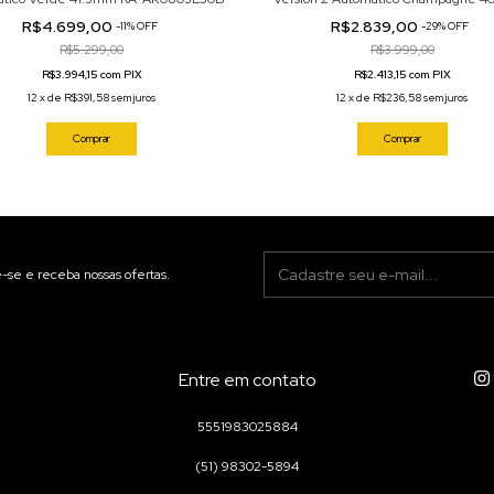
FAC00009N0
R$4.699,00
R$2.839,00
-
11
%
OFF
-
29
%
OFF
R$5.299,00
R$3.999,00
R$3.994,15 com PIX
R$2.413,15 com PIX
12
x
de
R$391,58
sem juros
12
x
de
R$236,58
sem juros
Comprar
Comprar
-se e receba nossas ofertas.
Entre em contato
5551983025884
(51) 98302-5894