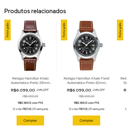
Produtos relacionados
Frete grátis
Frete grátis
Frete grátis
Relógio Hamilton Khaki
Relógio Hamilton Khaki Field
Relógi
Automático Preto 38mm
Automático Preto 42mm
Seri
H70455533
H70555533
4
R$6.099,00
R$6.099,00
R$6
-
24
%
OFF
-
24
%
OFF
R$8.000,00
R$8.000,00
R$5.184,15 com PIX
R$5.184,15 com PIX
R
12
x
de
R$508,25
sem juros
12
x
de
R$508,25
sem juros
12
x
Comprar
Comprar