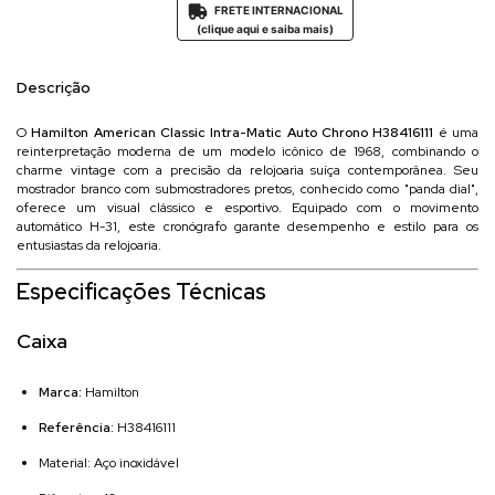
FRETE INTERNACIONAL

(clique aqui e saiba mais)
Descrição
O
Hamilton American Classic Intra-Matic Auto Chrono H38416111
é uma
reinterpretação moderna de um modelo icônico de 1968, combinando o
charme vintage com a precisão da relojoaria suíça contemporânea. Seu
mostrador branco com submostradores pretos, conhecido como "panda dial",
oferece um visual clássico e esportivo. Equipado com o movimento
automático H-31, este cronógrafo garante desempenho e estilo para os
entusiastas da relojoaria.
Especificações Técnicas
Caixa
Marca:
Hamilton
Referência:
H38416111
Material: Aço inoxidável