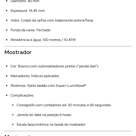
Diâmetro: 40 mm
Espessura: 14,45 mm
Vidro: Cristal de safira com tratamento antirreflexo
Fundo da caixa: Fechado
Resistência à água: 100 metros / 10 ATM
Mostrador
Cor: Branco com submostradores pretos ("panda dial")
Marcadores: Índices aplicados
Ponteiros: Estilo bastão com Super-LumiNova®
Complicações:
Cronógrafo com contadores de 30 minutos e 60 segundos
Janela de data na posição 6 horas
Escala taquimétrica na borda do mostrador