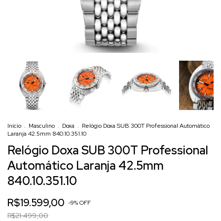
Início
.
Masculino
.
Doxa
.
Relógio Doxa SUB 300T Professional Automático
Laranja 42.5mm 840.10.351.10
Relógio Doxa SUB 300T Professional
Automático Laranja 42.5mm
840.10.351.10
R$19.599,00
-
9
%
OFF
R$21.499,00