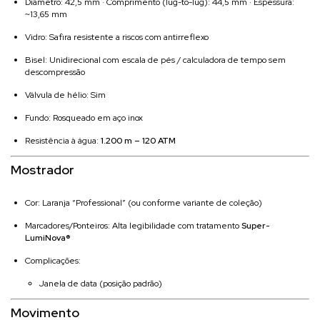
Diâmetro: 42,5 mm · Comprimento (lug-to-lug): 44,5 mm · Espessura:
~13,65 mm
Vidro: Safira resistente a riscos com antirreflexo
Bisel: Unidirecional com escala de pés / calculadora de tempo sem
descompressão
Válvula de hélio: Sim
Fundo: Rosqueado em aço inox
Resistência à água:
1.200 m – 120 ATM
Mostrador
Cor: Laranja “Professional” (ou conforme variante de coleção)
Marcadores/Ponteiros: Alta legibilidade com tratamento
Super-
LumiNova®
Complicações:
Janela de data (posição padrão)
Movimento