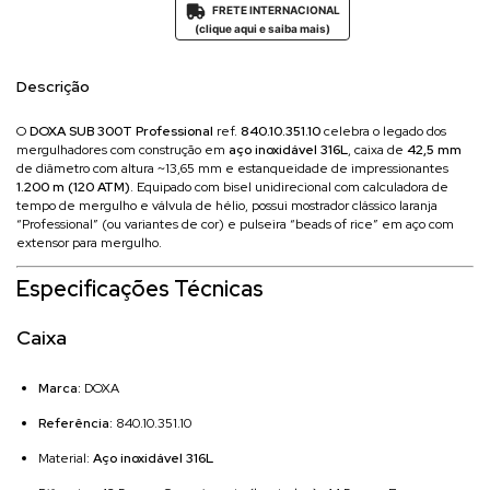
FRETE INTERNACIONAL

(clique aqui e saiba mais)
Descrição
O
DOXA SUB 300T Professional
ref.
840.10.351.10
celebra o legado dos
mergulhadores com construção em
aço inoxidável 316L
, caixa de
42,5 mm
de diâmetro com altura ~13,65 mm e estanqueidade de impressionantes
1.200 m (120 ATM)
. Equipado com bisel unidirecional com calculadora de
tempo de mergulho e válvula de hélio, possui mostrador clássico laranja
“Professional” (ou variantes de cor) e pulseira “beads of rice” em aço com
extensor para mergulho.
Especificações Técnicas
Caixa
Marca:
DOXA
Referência:
840.10.351.10
Material:
Aço inoxidável 316L